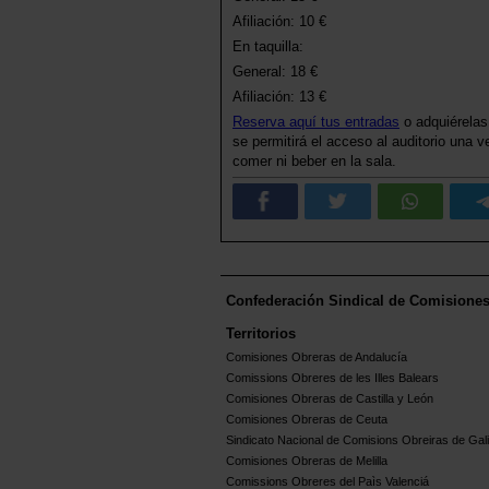
Afiliación: 10 €
En taquilla:
General: 18 €
Afiliación: 13 €
Reserva aquí tus entradas
o adquiérelas
se permitirá el acceso al auditorio una 
comer ni beber en la sala.
Confederación Sindical de Comisione
Territorios
Comisiones Obreras de Andalucía
Comissions Obreres de les Illes Balears
Comisiones Obreras de Castilla y León
Comisiones Obreras de Ceuta
Sindicato Nacional de Comisions Obreiras de Gali
Comisiones Obreras de Melilla
Comissions Obreres del Paìs Valenciá