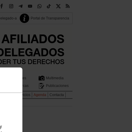
delegado-a
Portal de Transparencia
Sectores
Multimedia
Comarcas
Publicaciones
idad
Tus Servicios
Agenda
Contacta
 y