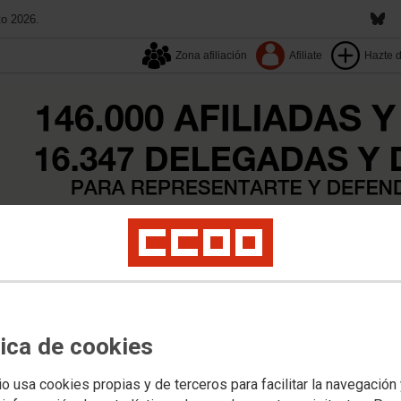
to 2026.
Zona afiliación
Afiliate
Hazte 
13º Congreso
Aquí estamos
Buscador
Tu sindicato
ocial
Mujeres
Movimientos Sociales
Salud Laboral
Institucional
Más Actual
tica de cookies
o a Rocío Jurado
io usa cookies propias y de terceros para facilitar la navegación
5. 20:00 - 22:00