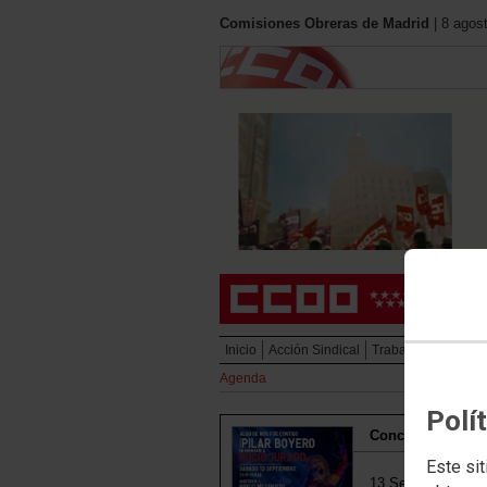
Comisiones Obreras de Madrid
| 8 agos
Inicio
Acción Sindical
Trabajo
Política S
Agenda
Polí
Concierto Tribut
Este sit
13 Septiembre 202