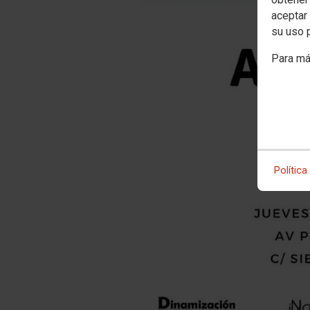
aceptar 
su uso 
Para má
Política