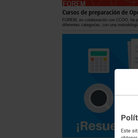
Cursos de preparación de Op
FOREM, en colaboración con CCOO, ha pue
diferentes categorías, con una metodologí
Polí
Este sit
obtener