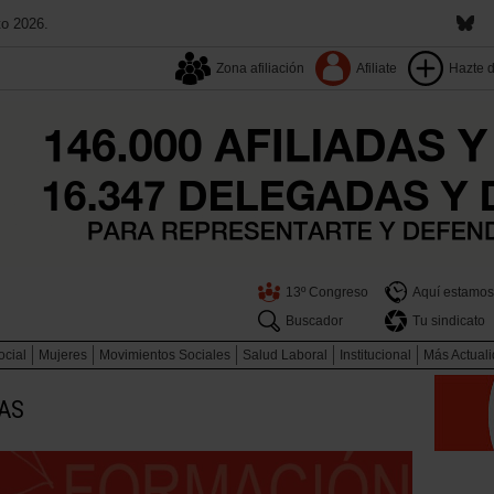
to 2026.
Zona afiliación
Afiliate
Hazte 
13º Congreso
Aquí estamos
Buscador
Tu sindicato
ocial
Mujeres
Movimientos Sociales
Salud Laboral
Institucional
Más Actual
TAS