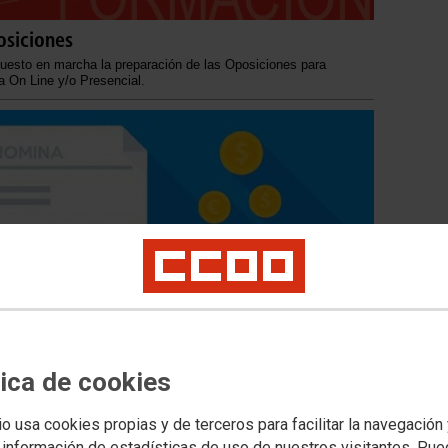
osiciones
sto en marcha la preparación de las Oposiciones para
a On Line y/o Presencial.
tica de cookies
io usa cookies propias y de terceros para facilitar la navegación
 información de estadísticas de uso de nuestros visitantes. Pu