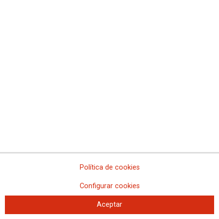
pasando por el Congreso de los Diputados.
Ver galería de fotos >>
CCOO y UGT de Madrid hacen un llamamiento a seguir defendiendo el futuro de las
pensiones
15-A: Sí hay dinero para las pensiones
Ver galería de fotos
Más noticias sobre la campaña Pensiones Dignas
Política de cookies
Configurar cookies
Aceptar