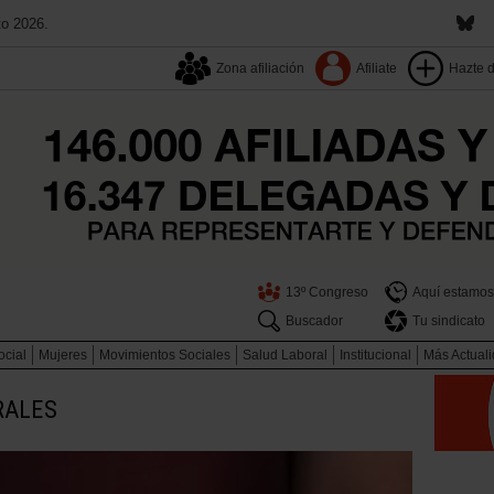
to 2026.
Zona afiliación
Afiliate
Hazte 
13º Congreso
Aquí estamos
Buscador
Tu sindicato
ocial
Mujeres
Movimientos Sociales
Salud Laboral
Institucional
Más Actual
RALES