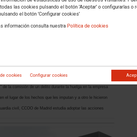
todas las cookies pulsando el botón 'Aceptar' o configurarlas o 
pulsando el botón 'Configurar cookies'
s información consulta nuestra
Política de cookies
S Y DETENCIÓN ARBITRARIA
osa y ficha a tres representantes de CCOO de
 de cookies
Configurar cookies
Acep
chos fundamentales
” de la comisión de un delito durante la huelga en la empresa
en el lugar de los hechos que les imputan y a otro le hicieron
guardia civil, CCOO de Madrid estudia adoptar las acciones