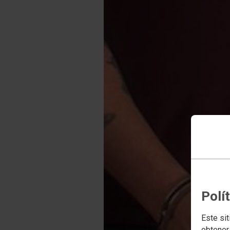
Polí
Este sit
obtener