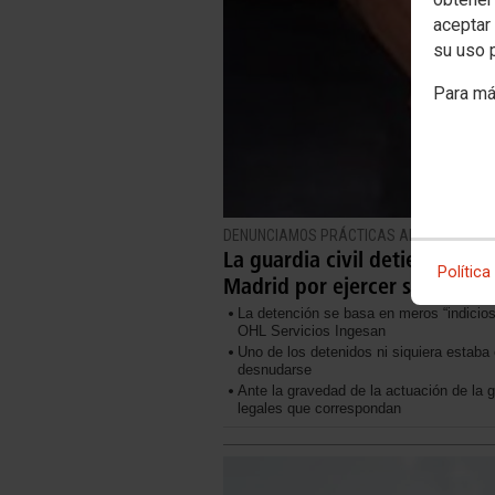
aceptar 
su uso 
Para má
DENUNCIAMOS PRÁCTICAS ANTISINDICALE
La guardia civil detiene, esp
Política
Madrid por ejercer sus dere
La detención se basa en meros “indicios
OHL Servicios Ingesan
Uno de los detenidos ni siquiera estaba 
desnudarse
Ante la gravedad de la actuación de la 
legales que correspondan