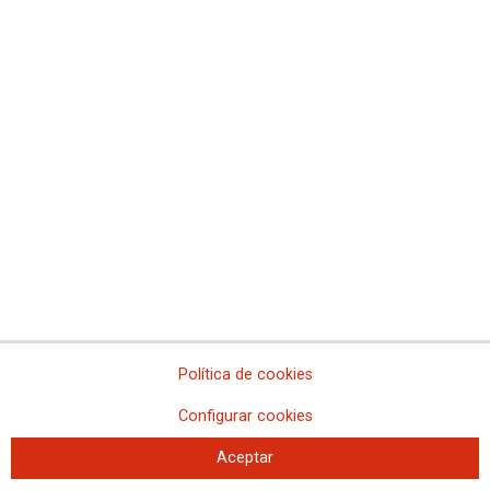
CCOO denuncia los incumplimientos en el servicio
de emergencia Calle 30
El Ayuntamiento de Madrid no reconoce el servicio, ni las categorías del
personal de emergencias, ni se ha firmado el Plan de Igualdad
Política de cookies
Configurar cookies
Aceptar
La limpieza hospitalaria protesta frente a la