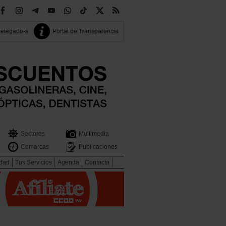
delegado-a
Portal de Transparencia
Sectores
Multimedia
Comarcas
Publicaciones
idad
Tus Servicios
Agenda
Contacta