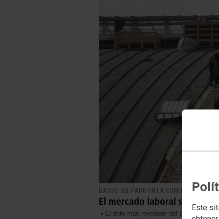
Polí
DATOS DEL PARO EN LA COMUNIDAD DE MAD
El mercado laboral sigue es
Este sit
El dato más revelador del paro registr
obtener