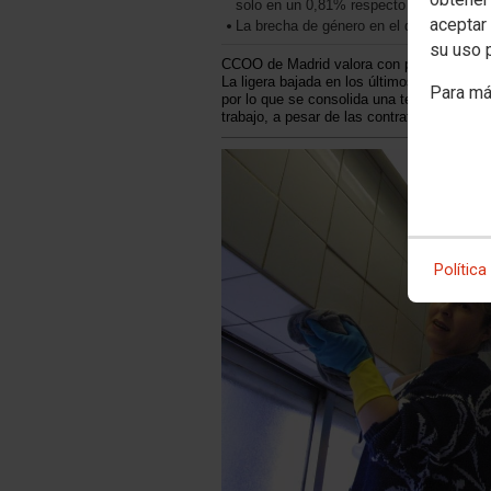
solo en un 0,81% respecto a hace un a
aceptar 
La brecha de género en el desempleo s
su uso 
CCOO de Madrid valora con preocupación la
La ligera bajada en los últimos meses del
Para má
por lo que se consolida una tendencia des
trabajo, a pesar de las contrataciones en l
Política