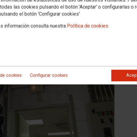
ño
todas las cookies pulsando el botón 'Aceptar' o configurarlas o 
e incrementa
pulsando el botón 'Configurar cookies'
 evolución del desempleo en la región durante el mes de julio.
 paro se ha interrumpido en un mes netamente estival como julio,
s información consulta nuestra
Política de cookies
favorable que refleja la pérdida de pulso de nuestro mercado de
a hostelería y comercio.
 de cookies
Configurar cookies
Acep