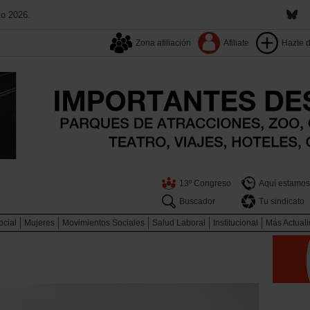
to 2026.
Zona afiliación
Afiliate
Hazte 
13º Congreso
Aquí estamos
Buscador
Tu sindicato
ocial
Mujeres
Movimientos Sociales
Salud Laboral
Institucional
Más Actual