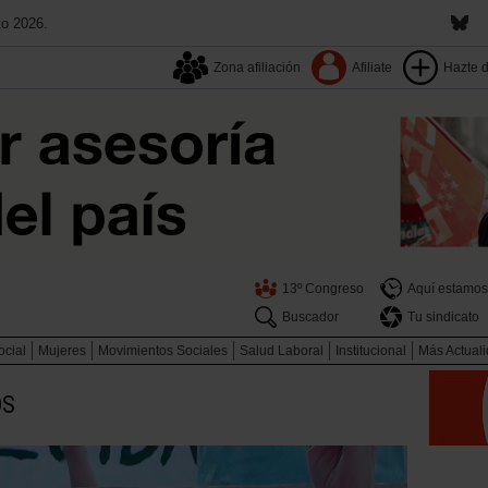
to 2026.
Zona afiliación
Afiliate
Hazte 
13º Congreso
Aquí estamos
Buscador
Tu sindicato
ocial
Mujeres
Movimientos Sociales
Salud Laboral
Institucional
Más Actual
OS