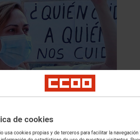
 CCOO de Madrid, reune a la Comisión
a informar sobre Mpox
tica de cookies
frece información a los agentes sociales sobre la prevención,
 del ámbito sanitario y sociosanitario por la declaración de
io usa cookies propias y de terceros para facilitar la navegación
 información de estadísticas de uso de nuestros visitantes. Pu