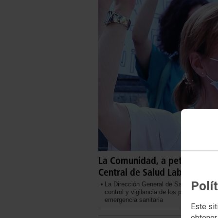
La Comunidad, a petición de
Central de Salud Laboral par
Polí
La Dirección General de Salud Pública o
control y vigilancia de los profesionales
emergencia sanitaria
Este sit
obtener