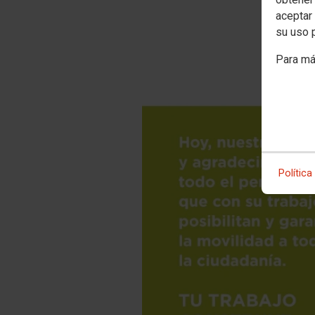
aceptar 
su uso 
Para má
Política