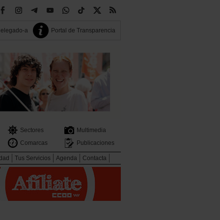
delegado-a
Portal de Transparencia
Sectores
Multimedia
Comarcas
Publicaciones
idad
Tus Servicios
Agenda
Contacta