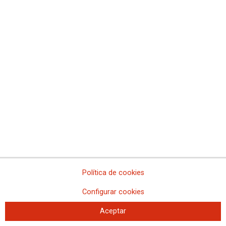
URL
|
Código para insertar
Trabajar con la COVID19
¿Compartes herramientas o
equipos en tu puesto de trabajo?
17/12/2020
Política de cookies
Configurar cookies
Aceptar