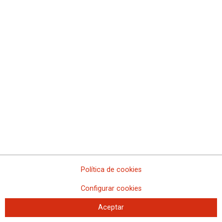
CCOO denuncia los incumplimientos en el servicio
de emergencia Calle 30
El Ayuntamiento de Madrid no reconoce el servicio, ni las categorías del
personal de emergencias, ni se ha firmado el Plan de Igualdad
Política de cookies
Configurar cookies
Aceptar
La limpieza hospitalaria protesta frente a la