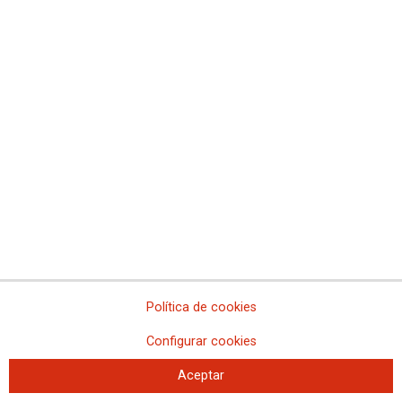
Presupuestos 2021 de Madrid: la hoja de ruta existe
Artículo de opinión de Jaime Cedrún, secretario general de CCOO Madrid
Política de cookies
Más artículos de opinión
Configurar cookies
Aceptar