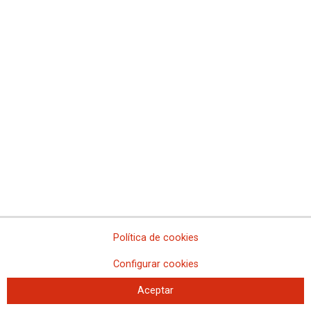
CCOO denuncia los incumplimientos en el servicio
de emergencia Calle 30
El Ayuntamiento de Madrid no reconoce el servicio, ni las categorías del
personal de emergencias, ni se ha firmado el Plan de Igualdad
Política de cookies
Configurar cookies
Aceptar
La limpieza hospitalaria protesta frente a la