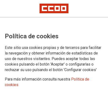
TEMA: CORONAVIRUS
Política de cookies
CCOO denuncia que la Consejería de Justicia y la
decana de los Juzgados de Madrid ponen en riesgo
Este sitio usa cookies propias y de terceros para facilitar
a los trabajadores y trabajadoras
la navegación y obtener información de estadísticas de
uso de nuestros visitantes. Puedes aceptar todas las
Con una mudanza sin ninguna protección ni medidas de seguridad
cookies pulsando el botón 'Aceptar' o configurarlas o
rechazar su uso pulsando el botón 'Configurar cookies'
CCOO exige al consejero de Justicia el cierre inmediato de todas las sedes judiciales de
la Comunidad de Madrid
Para más información consulta nuestra
Política de
cookies
CCOO pide que el Ayuntamiento de Algete dé un
paso más y se haga cargo subsidiariamente de los
salarios impagados por la contrata de Ayuda
Domicilio