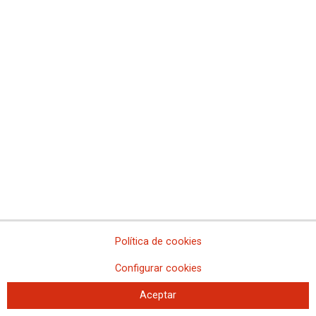
CCOO alerta de “caos” en el IFEMA por la
desprotección de los y las profesionales y el
incumplimiento de los protocolos de seguridad
Política de cookies
Configurar cookies
Aceptar