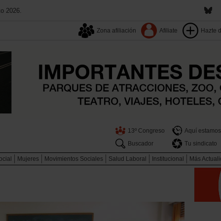
to 2026.
Zona afiliación
Afiliate
Hazte 
13º Congreso
Aquí estamos
Buscador
Tu sindicato
ocial
Mujeres
Movimientos Sociales
Salud Laboral
Institucional
Más Actual