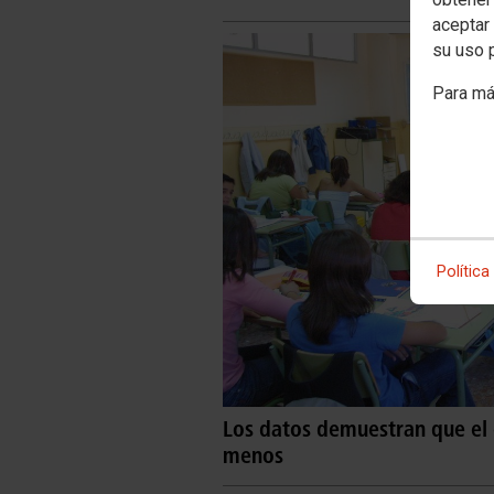
aceptar 
su uso 
Para má
Política
Los datos demuestran que el 
menos