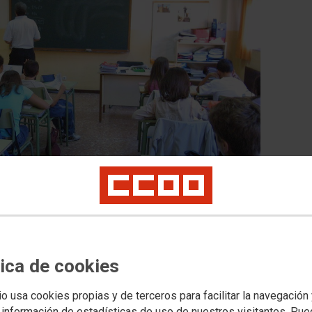
arial al profesorado madrileño: CCOO solicita
ctorial
drid exige también al Gobierno regional que mejore las
tica de cookies
l profesorado.
io usa cookies propias y de terceros para facilitar la navegación
 y Primaria más caótico de los últimos años
 información de estadísticas de uso de nuestros visitantes. Pu