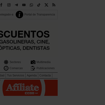
delegado-a
Portal de Transparencia
Sectores
Multimedia
Comarcas
Publicaciones
idad
Tus Servicios
Agenda
Contacta