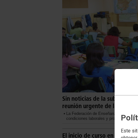
Sin noticias de la subida sal
reunión urgente de la mesa se
La Federación de Enseñanza de CCOO Ma
Polí
condiciones laborales y profesionales de
Este sit
El inicio de curso en Infantil
obtener