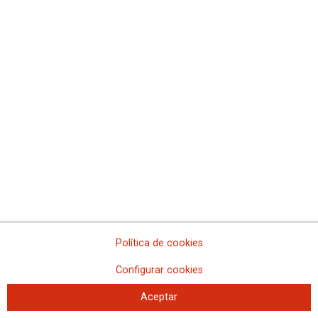
2019 se cierra sin que se muevan las cifras de
desempleo en Madrid
Política de cookies
La región alcanza las 339.332 personas desempleadas
Configurar cookies
Diciembre de 2019 terminó con una reducción del paro registrado de
Aceptar
apenas 3.800 personas, lo que supone que en los últimos doce meses el
paro ha aumentado en 34 personas, el peor dato desde 2012.