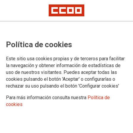
CCOO denuncia las supresiones y
Política de cookies
el exceso de ratio en la zona norte
de Madrid
Este sitio usa cookies propias y de terceros para facilitar
la navegación y obtener información de estadísticas de
uso de nuestros visitantes. Puedes aceptar todas las
El sindicato ha presentado un informe en el que denuncia
cookies pulsando el botón 'Aceptar' o configurarlas o
que ha habido 19 grupos suprimidos, 36 maestros menos y
rechazar su uso pulsando el botón 'Configurar cookies'
245 aulas con sobre ratio. Según la información facilitado por
el sindicato el próximo curso habrá 34 aulas menos en la
Para más información consulta nuestra
Política de
Dirección de Área Territorial Norte. CCOO denuncia niveles
cookies
insostenibles en las etapas de Educación Infantil y Primaria,
donde la media general de sobre ratios llega al 16,51% y al
12,94% respectivamente
13/05/2016.