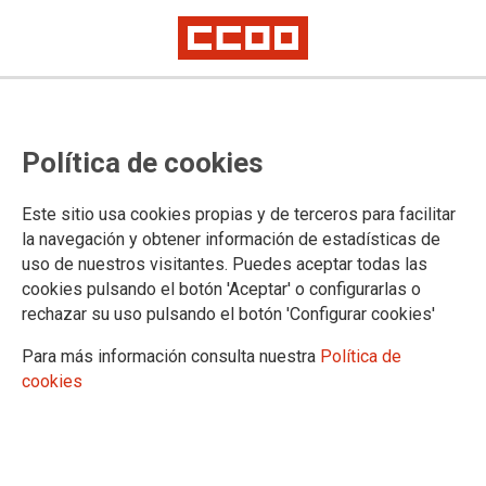
Exigimos a la Consejería de
Política de cookies
Educación la construcción de
centros educativos públicos en el
Este sitio usa cookies propias y de terceros para facilitar
Ensanche de Vallecas
la navegación y obtener información de estadísticas de
uso de nuestros visitantes. Puedes aceptar todas las
cookies pulsando el botón 'Aceptar' o configurarlas o
El sindicato ha exigido curso a curso a la Consejería de
rechazar su uso pulsando el botón 'Configurar cookies'
Educación que realice una planificación de la oferta
educativa pública, se deje de “parchear” abriendo aulas en
Para más información consulta nuestra
Política de
centros a costa de sus infraestructuras y proyectos educativos
cookies
y de derivar alumnado a los centros concertados privados de
la zona. Esta tarde las familias se van a concentrar frente a la
Asamblea de Madrid y CCOO apoya y participará en dicha
convocatoria.