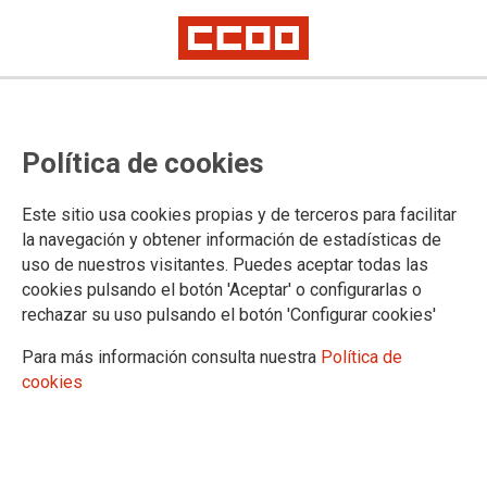
Convocado el procedimiento para
Política de cookies
la obtención de la acreditación
profesional para el Sector de
Este sitio usa cookies propias y de terceros para facilitar
Ayuda a Domicilio
la navegación y obtener información de estadísticas de
uso de nuestros visitantes. Puedes aceptar todas las
cookies pulsando el botón 'Aceptar' o configurarlas o
La Comunidad de Madrid ha convocado el procedimiento
rechazar su uso pulsando el botón 'Configurar cookies'
para la obtención de la acreditación profesional, que tendrá
lugar entre el 16 de enero y el 15 de marzo. Por ello, La
Para más información consulta nuestra
Política de
Federación de Construcción y Servicios de CCOO de Madrid
cookies
ha comenzado realizar asambleas técnicas informativas
sobre el proceso administrativo a realizar.
19/01/2017.