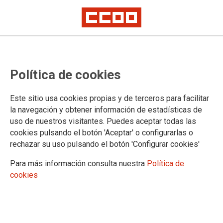
Tres años después del ERE, la
Política de cookies
plantilla de Coca Cola en
Fuenlabrada sigue venciendo
Este sitio usa cookies propias y de terceros para facilitar
batallas
la navegación y obtener información de estadísticas de
uso de nuestros visitantes. Puedes aceptar todas las
cookies pulsando el botón 'Aceptar' o configurarlas o
Ver galería de fotos >>>
rechazar su uso pulsando el botón 'Configurar cookies'
22/01/2017.
Para más información consulta nuestra
Política de
TEMAS
cookies
COCA-COLA EN LUCHA