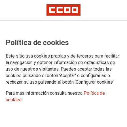
¡A la calle contra el
Política de cookies
encarecimiento de la vida y por
unos salarios y pensiones dignos!
Este sitio usa cookies propias y de terceros para facilitar
la navegación y obtener información de estadísticas de
CCOO y UGT llaman a la ciudadanía madrileña a manifestarse el
uso de nuestros visitantes. Puedes aceptar todas las
próximo domingo, a las 12 horas, desde Neptuno hasta Sol
cookies pulsando el botón 'Aceptar' o configurarlas o
CCOO y UGT de Madrid han presentado la manifestación del
rechazar su uso pulsando el botón 'Configurar cookies'
próximo domingo, día 19, en Madrid, contra el encarecimiento
de la vida y la precariedad, y en defensa del empleo y los
Para más información consulta nuestra
Política de
salarios. La misma irá a partir de las 12 horas desde Neptuno
cookies
hasta Sol.
17/02/2017.
TEMAS