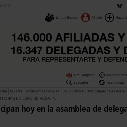
to 2026.
Zona afiliación
Afiliate
Hazte 
13º Congreso
Aquí estamos
Buscador
Tu sindicato
ocial
Mujeres
Movimientos Sociales
Salud Laboral
Institucional
Más Actual
,30 HORAS EN LOPE DE VEGA, 40
icipan hoy en la asamblea de deleg
d