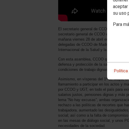
aceptar 
su uso 
Para má
El secretario general de CCOO, Ignacio F
secretario general de CCOO de Madrid, Ja
mañana viernes 28 de abril en la asamble
delegadas de CCOO de Madrid, organizada
Internacional de la Salud y la Seguridad en
Con esta asamblea, CCOO quiere reafirma
defensa y protección de la salud en el tra
condiciones de trabajo dignas, seguras y 
Política
Asimismo, en vísperas del 1º de Mayo, el
llamamiento a participar en los actos y 
por CCOO y UGT, en todo el país para exi
salarios justos, pensiones dignas y más pr
lema “No hay excusas”, ambas organizaci
rechazo a las políticas de recortes que h
trabajadora, aumentado las desigualdades,
social; así como a la falta de compromiso 
en las mesas de diálogo social, y unos P
necesidades de la sociedad.