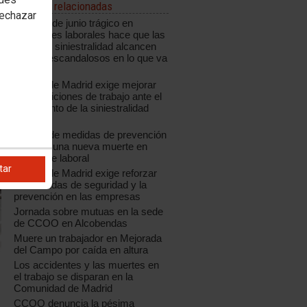
Noticias relacionadas
rechazar
Un mes de junio trágico en
accidentes laborales hace que las
cifras de siniestralidad alcancen
niveles escandalosos en lo que va
de año
CCOO de Madrid exige mejorar
las condiciones de trabajo ante el
incremento de la siniestralidad
laboral
La falta de medidas de prevención
provoca una nueva muerte en
accidente laboral
tar
CCOO de Madrid exige reforzar
las medidas de seguridad y la
prevención en las empresas
Jornada sobre mutuas en la sede
de CCOO en Alcobendas
Muere un trabajador en Mejorada
del Campo por caída en altura
Los accidentes y las muertes en
el trabajo se disparan en la
Comunidad de Madrid
CCOO denuncia la pésima