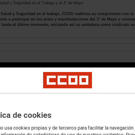
 Salud y Seguridad en el Trabajo y el 1º de Mayo
a Salud y Seguridad en el trabajo, CCOO reafirma su compromiso con la d
ento a participar en los actos y manifestaciones del 1º de Mayo y conme
ar hasta el último momento, iniciando así su andadura como sindicato s
tica de cookies
io usa cookies propias y de terceros para facilitar la navegación
 información de estadísticas de uso de nuestros visitantes. Pu