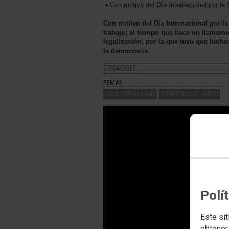
Con motivo del Día Internacional por la
Con motivo del Día Internacional por l
trabajo; al tiempo que hace un llamami
legalización, por la que tuvo que luch
la democracia.
27/04/2017.
TEMAS
SINIESTRALIDAD
PRIMERO DE MAYO
Polí
Este sit
obtener