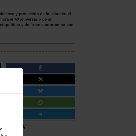
efensa y protección de la salud en el
mora el 40 aniversario de su
ociopolítico y de firme compromiso con
 y
edes