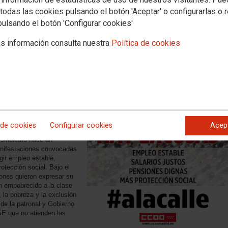
todas las cookies pulsando el botón 'Aceptar' o configurarlas o 
pulsando el botón 'Configurar cookies'
s información consulta nuestra
Política de cookies
ernández Toxo, y el
ime Cedrún, intervendrán
a de delegados y
 con motivo del Día
 el Trabajo.
r su compromiso con la
bajo y en la lucha por unas
saludables.
 de cookies
Configurar cookies
Acep
 sindicato hace un
manifestaciones convocadas
gir empleo estable,
otección social. Bajo el
ones quieren expresar su
an empobrecido a la clase
 la pobreza y la exclusión
de la patronal y Gobierno
GE que no atienden las