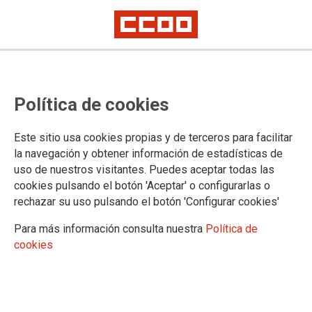
CCOO denuncia al Ministerio de
Política de cookies
Sanidad, Servicios Sociales e
Igualdad por incumplir la Ley de
Este sitio usa cookies propias y de terceros para facilitar
Prevención
la navegación y obtener información de estadísticas de
uso de nuestros visitantes. Puedes aceptar todas las
cookies pulsando el botón 'Aceptar' o configurarlas o
rechazar su uso pulsando el botón 'Configurar cookies'
30/05/2017.
TEMAS
Para más información consulta nuestra
Política de
SINIESTRALIDAD
cookies
CCOO ha denunciado al Ministerio de Sanidad, Servicios Sociales
e Igualdad, ante la Inspección de Trabajo, por no cumplir la Ley de
Prevención de Riesgos Laborales ante los riesgos psicosociales