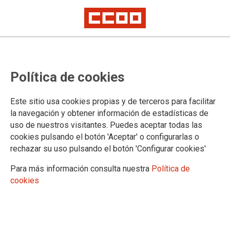
El desempleo se reduce a costa de
Política de cookies
la temporalidad en la Comunidad
de Madrid, denuncia CCOO
Este sitio usa cookies propias y de terceros para facilitar
la navegación y obtener información de estadísticas de
uso de nuestros visitantes. Puedes aceptar todas las
04/07/2017.
cookies pulsando el botón 'Aceptar' o configurarlas o
rechazar su uso pulsando el botón 'Configurar cookies'
TEMAS
PARO
Para más información consulta nuestra
Política de
cookies