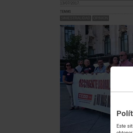
13/07/2017.
TEMAS
SINIESTRALIDAD
OPINION
Polí
Este sit
obtener