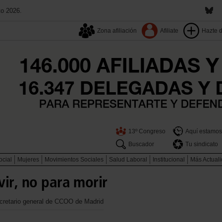
to 2026.
Zona afiliación
Afiliate
Hazte 
13º Congreso
Aquí estamos
Buscador
Tu sindicato
ocial
Mujeres
Movimientos Sociales
Salud Laboral
Institucional
Más Actual
ir, no para morir
ecretario general de CCOO de Madrid