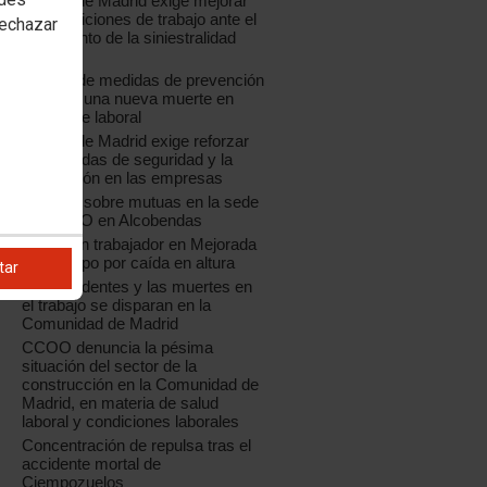
CCOO de Madrid exige mejorar
las condiciones de trabajo ante el
rechazar
incremento de la siniestralidad
laboral
La falta de medidas de prevención
provoca una nueva muerte en
accidente laboral
CCOO de Madrid exige reforzar
las medidas de seguridad y la
prevención en las empresas
Jornada sobre mutuas en la sede
de CCOO en Alcobendas
Muere un trabajador en Mejorada
del Campo por caída en altura
tar
Los accidentes y las muertes en
el trabajo se disparan en la
Comunidad de Madrid
CCOO denuncia la pésima
situación del sector de la
construcción en la Comunidad de
Madrid, en materia de salud
laboral y condiciones laborales
Concentración de repulsa tras el
accidente mortal de
Ciempozuelos