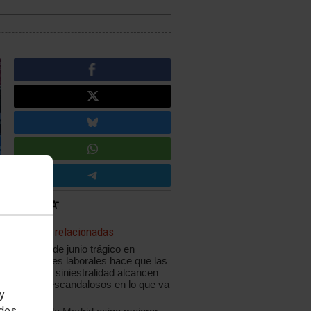
Noticias relacionadas
Un mes de junio trágico en
accidentes laborales hace que las
cifras de siniestralidad alcancen
niveles escandalosos en lo que va
 y
de año
edes