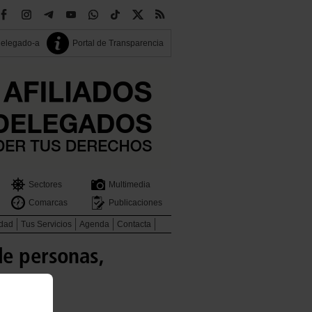
delegado-a
Portal de Transparencia
Sectores
Multimedia
Comarcas
Publicaciones
idad
Tus Servicios
Agenda
Contacta
de personas,