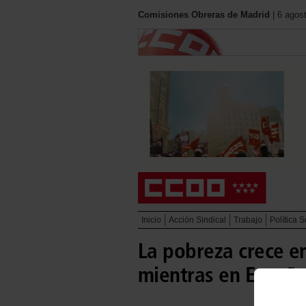
Comisiones Obreras de Madrid
| 6 agos
Inicio
Acción Sindical
Trabajo
Política S
La pobreza crece e
mientras en España