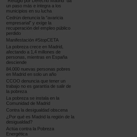
“Refugio por Derecho Madrid” da
un paso más e integra a los
municipios en su lucha
Cedrún denuncia la “avaricia
empresarial” y exige la
recuperación del empleo público
perdido
Manifestación #StopCETA
La pobreza crece en Madrid,
afectando a 1,4 millones de
personas, mientras en España
desciende
84.000 nuevas personas pobres
en Madrid en solo un año
CCOO denuncia que tener un
trabajo no es garantía de salir de
la pobreza
La pobreza se instala en la
Comunidad de Madrid
Contra la desigualdad obscena
¿Por qué es Madrid la región de la
desigualdad?
Actúa contra la Pobreza
Energética