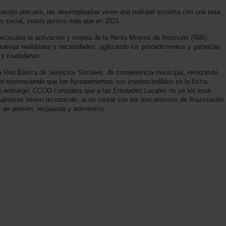
uación precaria, las desempleadas viven una realidad extrema con una tasa
ón social, cuatro puntos más que en 2015
necesaria la activación y mejora de la Renta Mínima de Inserción (RMI),
nuevas realidades y necesidades, agilizando los procedimientos y garantías
s y ciudadanas.
 la Red Básica de Servicios Sociales, de competencia municipal, reforzando
ón reconociendo que los Ayuntamientos son imprescindibles en la lucha
Sin embargo, CCOO considera que a las Entidades Locales no se les está
onalmente tienen reconocido, al no contar con los mecanismos de financiación
 de gestión, respuesta y autonomía.