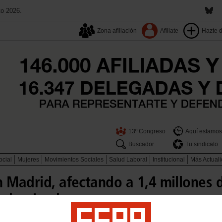
to 2026.
Zona afiliación
Afiliate
Hazte 
13º Congreso
Aquí estamos
Buscador
Tu sindicato
ocial
Mujeres
Movimientos Sociales
Salud Laboral
Institucional
Más Actual
n Madrid, afectando a 1,4 millones 
 desciende