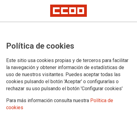
CCOO de Madrid alerta del peligro
Política de cookies
que suponen las altas
temperaturas para muchos
Este sitio usa cookies propias y de terceros para facilitar
colectivos profesionales
la navegación y obtener información de estadísticas de
uso de nuestros visitantes. Puedes aceptar todas las
cookies pulsando el botón 'Aceptar' o configurarlas o
rechazar su uso pulsando el botón 'Configurar cookies'
17/07/2017.
TEMAS
Para más información consulta nuestra
Política de
SINIESTRALIDAD
cookies