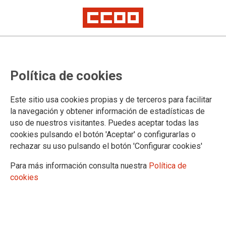
Crece el paro, sobre todo entre
Política de cookies
los más jóvenes, y se mantiene la
precariedad en Madrid
Este sitio usa cookies propias y de terceros para facilitar
la navegación y obtener información de estadísticas de
uso de nuestros visitantes. Puedes aceptar todas las
03/10/2017.
cookies pulsando el botón 'Aceptar' o configurarlas o
rechazar su uso pulsando el botón 'Configurar cookies'
TEMAS
PARO
Para más información consulta nuestra
Política de
cookies