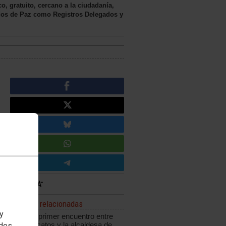
, gratuito, cercano a la ciudadanía,
gados de Paz como Registros Delegados y
Noticias relacionadas
 y
Positivo primer encuentro entre
los sindicatos y la alcaldesa de
edes