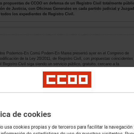
s propuestas de CCOO en defensa de un Registro Civil totalmente público
ión de Justicia, con Oficinas Generales en cada partido judicial y Juz
 todos los expedientes de Registro Civil.
nidos Podemos-En Comú Podem-En Marea presentó ayer en el Congreso de
dificación de la Ley 20/2011, de Registro Civil, con propuestas coincidentes
Registro Civil siga siendo un servicio público, gratuito, cercano a la
onal de la Administración de Justicia.
rganizaciones sindicales el pasado 7 de febrero de 2017 los ejes sobre los que
tro Civil. Pero el Ministerio de Justicia ha sido incapaz incluso de cumplir con
esta a las demandas fundamentales, como el mantenimiento en el futuro de
artidos judiciales y de las funciones delegadas en esta materia de todos los
 otras, de la competencia sobre los expedientes de nacionalidad:
os – En Comú Podem – En Marea ya presentó en el mes de mayo de este
tica de cookies
, enmiendas al proyecto de ley de modificación de la Ley 15/2015 de
e no entrasen todavía en vigor las previsiones relativas a la tramitación
io usa cookies propias y de terceros para facilitar la navegación
por los notarios, así como una proposición no de ley para que pudiesen seguir
ón de nacionalidad por residencia en los Registros Civiles, sin que esta
 información de estadísticas de uso de nuestros visitantes. Pu