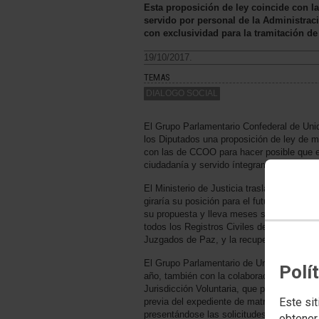
Esta proposición de ley coincide con la
servido por personal de la Administrac
con exclusividad para la tramitación de
19/10/2017.
TEMAS
DIALOGO SOCIAL
El Grupo Parlamentario Confederal de U
los Diputados una proposición de ley de mo
con las de CCOO para hacer posible que el 
ciudadanía y servido íntegramente por pers
El Ministerio de Justicia trasladó a las o
giraría su posición para el futuro del Regis
su propuesta y lleva meses sin dar respu
todos los Registros Civiles de todos los p
Juzgados de Paz, y la recuperación, entre
El Grupo Parlamentario de Unidos Podem
Polí
año, también con la colaboración de CCOO
Jurisdicción Voluntaria, que permitieron qu
Este sit
previa del expediente de matrimonio civil 
presentándose las solicitudes de adquisici
obtener