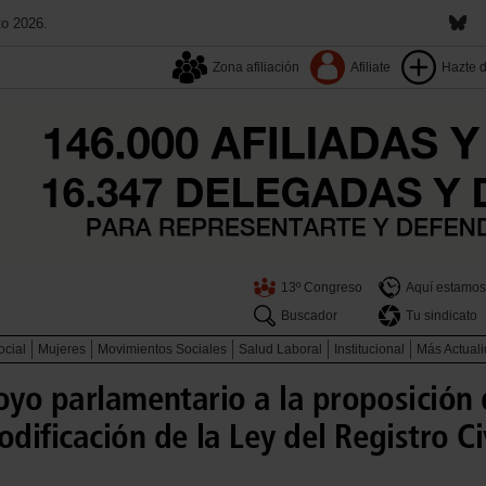
to 2026.
Zona afiliación
Afiliate
Hazte 
13º Congreso
Aquí estamos
Buscador
Tu sindicato
ocial
Mujeres
Movimientos Sociales
Salud Laboral
Institucional
Más Actual
oyo parlamentario a la proposición 
ificación de la Ley del Registro Ci