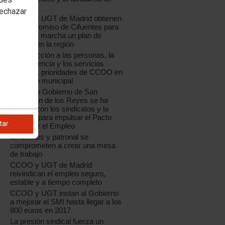
Madrid
rechazar
CCOO y UGT de Madrid obtienen
el compromiso de Cifuentes para
poner en marcha un plan de
empleo en la región
La protección a las personas, la
transparencia y los servicios
públicos, prioridades de CCOO en
el ámbito municipal
El equipo Gobierno de San
Sebastián de los Reyes se ha
reunido con los sindicatos y la
patronal para impulsar el Pacto
tar
Local por el Empleo
Sindicatos y patronal se
comprometen a crear una mesa
de trabajo
CCOO y UGT de Madrid
reivindican el empleo seguro,
estable y a tiempo completo
CCOO y UGT instan al Gobierno
a mejorar el SMI hasta llegar a los
800 euros en 2017
La presión sindical fuerza un