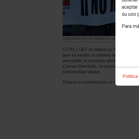
aceptar 
su uso 
Para má
Concentración en Madrid en recuerdo de los t
CCOO y UGT de Madrid se han concentrado
ayer en sendos accidentes laborales ocurr
participado el secretario general de CCOO 
Carmen Mancheño, se pretende visibilizar 
siniestralidad laboral.
Política
Durante la concentración se ha leído un m