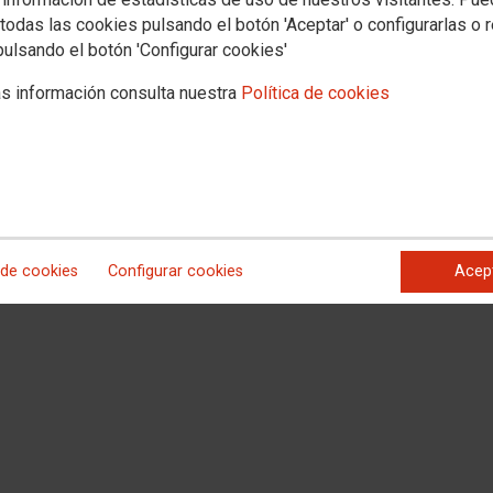
todas las cookies pulsando el botón 'Aceptar' o configurarlas o 
pulsando el botón 'Configurar cookies'
s información consulta nuestra
Política de cookies
rabajadores fallecidos este miércoles en Alcorcón y en la capital
 este jueves en Madrid en recuerdo de los dos trabajadores que murieron
idos en Alcorcón y en la capital. Con esta concentración, en la que han
de Madrid, Jaime Cedrún, y la secretaria de Salud Laboral del sindicato,
y hacer consciente a la sociedad de la dura realidad que supone la
 de cookies
Configurar cookies
Acep
anifiesto de ambos sindicatos.