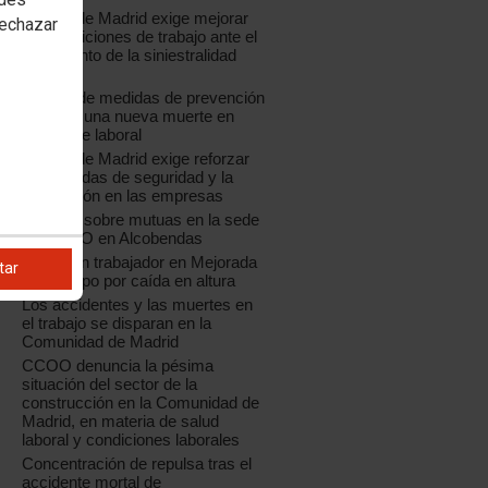
CCOO de Madrid exige mejorar
rechazar
las condiciones de trabajo ante el
incremento de la siniestralidad
laboral
La falta de medidas de prevención
provoca una nueva muerte en
accidente laboral
CCOO de Madrid exige reforzar
las medidas de seguridad y la
prevención en las empresas
Jornada sobre mutuas en la sede
de CCOO en Alcobendas
Muere un trabajador en Mejorada
tar
del Campo por caída en altura
Los accidentes y las muertes en
el trabajo se disparan en la
Comunidad de Madrid
CCOO denuncia la pésima
situación del sector de la
construcción en la Comunidad de
Madrid, en materia de salud
laboral y condiciones laborales
Concentración de repulsa tras el
accidente mortal de