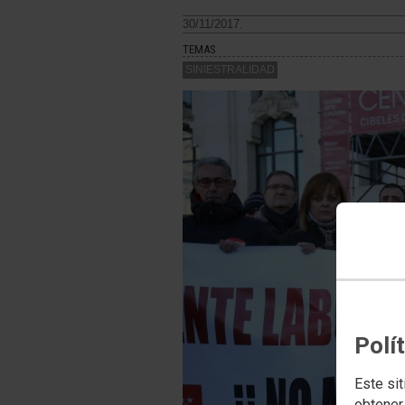
30/11/2017.
TEMAS
SINIESTRALIDAD
Polí
Este sit
obtener