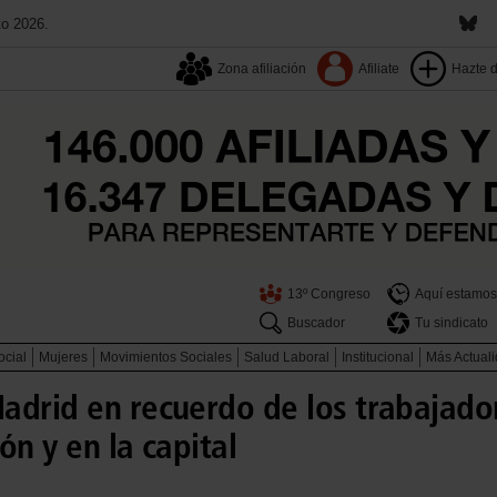
to 2026.
Zona afiliación
Afiliate
Hazte 
13º Congreso
Aquí estamos
Buscador
Tu sindicato
ocial
Mujeres
Movimientos Sociales
Salud Laboral
Institucional
Más Actual
drid en recuerdo de los trabajador
ón y en la capital