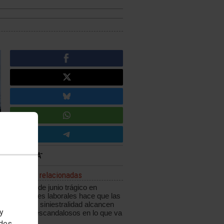
Noticias relacionadas
Un mes de junio trágico en
accidentes laborales hace que las
cifras de siniestralidad alcancen
 y
niveles escandalosos en lo que va
de año
edes