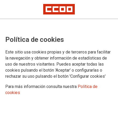
CCOO celebra el avance en la
Política de cookies
equiparación de condiciones de
trabajo entre trabajadores fijos y
Este sitio usa cookies propias y de terceros para facilitar
temporales
la navegación y obtener información de estadísticas de
uso de nuestros visitantes. Puedes aceptar todas las
Conclusiones de la Abogada General del TJUE sobre aplicación Directiva
cookies pulsando el botón 'Aceptar' o configurarlas o
1999/70/CE
rechazar su uso pulsando el botón 'Configurar cookies'
La Abogada General del Tribunal de Justicia de la Unión
Para más información consulta nuestra
Política de
Europea considera en su informe que ante un despido
cookies
disciplinario debe equipararse el derecho a optar por la
readmisión de un trabajador fijo de la administración pública
con el de una persona con contrato temporal (o indefinido no
fijo). Aunque no es todavía una sentencia, CCOO considera