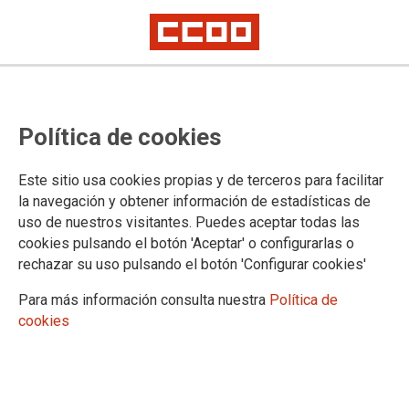
CCOO convoca huelga de
Política de cookies
interventores en Renfe el 14 de
diciembre en todo el Estado
Este sitio usa cookies propias y de terceros para facilitar
la navegación y obtener información de estadísticas de
uso de nuestros visitantes. Puedes aceptar todas las
La falta de plantilla en la empresa pública hace imposible
cookies pulsando el botón 'Aceptar' o configurarlas o
prestar un servicio de calidad y con la seguridad deseable
rechazar su uso pulsando el botón 'Configurar cookies'
para las y los viajeros.
Para más información consulta nuestra
Política de
04/12/2018.
cookies
TEMAS
SERVICIOS PUBLICOS
“La conflictividad, tanto en Renfe como en Adif, por la falta de
creación de empleo, los incumplimientos sobre la negociación de la