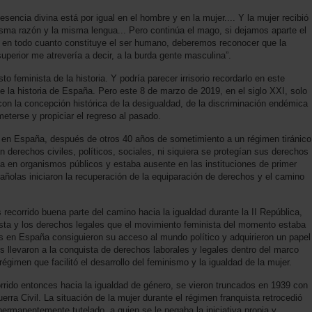
encia divina está por igual en el hombre y en la mujer.... Y la mujer recibió
isma razón y la misma lengua... Pero continúa el mago, si dejamos aparte el
 en todo cuanto constituye el ser humano, deberemos reconocer que la
superior me atrevería a decir, a la burda gente masculina”.
o feminista de la historia. Y podría parecer irrisorio recordarlo en este
e la historia de España. Pero este 8 de marzo de 2019, en el siglo XXI, solo
con la concepción histórica de la desigualdad, de la discriminación endémica
eterse y propiciar el regreso al pasado.
en España, después de otros 40 años de sometimiento a un régimen tiránico
an derechos civiles, políticos, sociales, ni siquiera se protegían sus derechos
 en organismos públicos y estaba ausente en las instituciones de primer
ñolas iniciaron la recuperación de la equiparación de derechos y el camino
ecorrido buena parte del camino hacia la igualdad durante la II República,
ista y los derechos legales que el movimiento feminista del momento estaba
 en España consiguieron su acceso al mundo político y adquirieron un papel
s llevaron a la conquista de derechos laborales y legales dentro del marco
égimen que facilitó el desarrollo del feminismo y la igualdad de la mujer.
rrido entonces hacia la igualdad de género, se vieron truncados en 1939 con
uerra Civil. La situación de la mujer durante el régimen franquista retrocedió
permanentemente tutelado, a quien se le negaba la iniciativa propia y