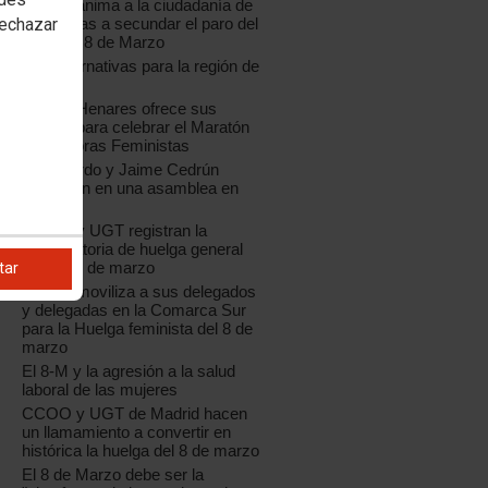
CCOO anima a la ciudadanía de
rechazar
Las Vegas a secundar el paro del
próximo 8 de Marzo
Hay alternativas para la región de
Madrid
CCOO Henares ofrece sus
locales para celebrar el Maratón
de Palabras Feministas
Unai Sordo y Jaime Cedrún
participan en una asamblea en
Getafe
CCOO y UGT registran la
convocatoria de huelga general
para el 8 de marzo
tar
CCOO moviliza a sus delegados
y delegadas en la Comarca Sur
para la Huelga feminista del 8 de
marzo
El 8-M y la agresión a la salud
laboral de las mujeres
CCOO y UGT de Madrid hacen
un llamamiento a convertir en
histórica la huelga del 8 de marzo
El 8 de Marzo debe ser la