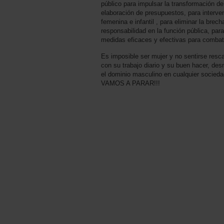
público para impulsar la transformación de
elaboración de presupuestos, para interve
femenina e infantil , para eliminar la brec
responsabilidad en la función pública, par
medidas eficaces y efectivas para combatir
Es imposible ser mujer y no sentirse resca
con su trabajo diario y su buen hacer, desm
el dominio masculino en cualquier socieda
VAMOS A PARAR!!!