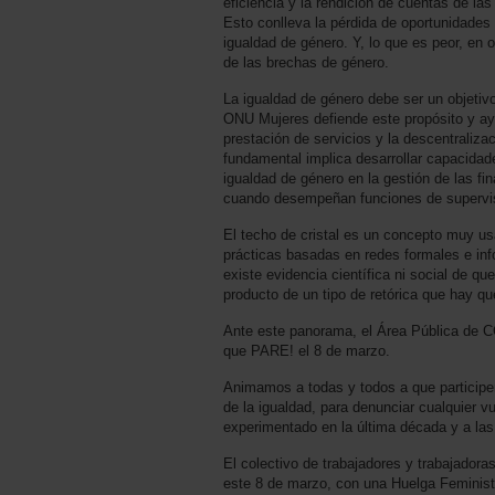
eficiencia y la rendición de cuentas de la
Esto conlleva la pérdida de oportunidades
igualdad de género. Y, lo que es peor, en
de las brechas de género.
La igualdad de género debe ser un objetivo
ONU Mujeres defiende este propósito y ayu
prestación de servicios y la descentraliza
fundamental implica desarrollar capacidade
igualdad de género en la gestión de las fi
cuando desempeñan funciones de supervis
El techo de cristal es un concepto muy usa
prácticas basadas en redes formales e in
existe evidencia científica ni social de q
producto de un tipo de retórica que hay qu
Ante este panorama, el Área Pública de C
que PARE! el 8 de marzo.
Animamos a todas y todos a que participen
de la igualdad, para denunciar cualquier vu
experimentado en la última década y a las
El colectivo de trabajadores y trabajadora
este 8 de marzo, con una Huelga Feminista