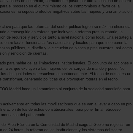
s actividades de desarrollo, normalmente pasan por alto la igualdad de género.
 para el progreso en el cumplimiento de los compromisos a favor de la
 ocasiones ha supuesto efectos negativos sobre las mujeres y una ampliación
 clave para que las reformas del sector público logren su máxima eficiencia.
da a conseguirlo en esferas que incluyen la reforma presupuestaria, la
ción de recursos y servicios tanto a nivel nacional como local. Una estrategia
s entre las/os funcionarias/os nacionales y locales para que incorporen la
nanzas públicas, el diseño y la ejecución de planes y presupuestos, así como
ión y rendición de cuentas.
do para hablar de las limitaciones institucionales. El conjunto de acciones y
formales que excluyen a las mujeres de los cargos de mando y poder. No
ue las desigualdades se resuelvan espontáneamente. El techo de cristal es un
e transformar, generando políticas que provoquen roturas en el techo.
COO Madrid hace un llamamiento al conjunto de la sociedad madrileña para
 activamente en todas las movilizaciones que se van a llevar a cabo en pro
lneración de los derechos constitucionales, para poner fin al retroceso
 amenazas del patriarcado.
s del Área Pública en la Comunidad de Madrid exige al Gobierno regional, en
 de 24 horas, la reforma de las instituciones y los sistemas del sector