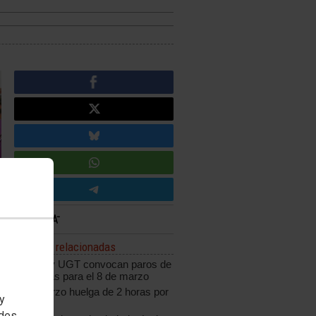
Noticias relacionadas
CCOO y UGT convocan paros de
dos horas para el 8 de marzo
8 de marzo huelga de 2 horas por
 y
turno
edes