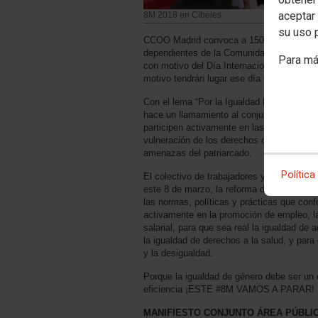
aceptar 
8M 2018 en Cibeles
su uso 
CCOO Madrid convoca a 150.000 trabajado
dependientes de la Comunidad de Madrid a
Para má
con motivo del Día Internacional de la Muj
motivo tendrán lugar ese día en las calles 
Con el lema “Por la Igualdad Real, por los
hace un llamamiento al conjunto de la so
participen activamente en las movilizacion
vulneración de los derechos constitucional
amenazas del patriarcado.
Política
El colectivo de trabajadores y trabajadora
este 8 de marzo, la reforma de las institu
las normas, políticas y prácticas que conf
activamente en la promoción de empleo, la 
salarial, para que sea real la igualdad de
la igualdad de derechos a la salud, y par
y la desigualdad.
Porque la igualdad de género debe ser un 
eficiencia ¡ESTE #8M VAMOS A PARAR!
MANIFIESTO CONJUNTO ÁREA PÚBLI