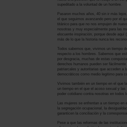
supeditado a la voluntad de un hombre.
Pasaron muchos años, 40 sin ir más lejos
el que seguimos avanzando pero por el que
titánico para que no nos empujen de nuevo
nosotras y muy especialmente para las muj
elocuente inspiración, porque desde aquí (
más de lo que la historia nunca les recono
Todos sabemos que, vivimos un tiempo de 
respecto a los hombres. Sabemos que est
por desgracia, muchas de estas conquistas
derechos humanos pueden ser fácilmente a
patriarcales y autoritarias que acceden a
democráticos como medio legitimo para cons
Vivimos también en un tiempo en el que la
un tiempo en el que el acoso sexual y las
poder cotidiano contra nosotras en todos 
Las mujeres se enfrentan a un tiempo en e
la segregación ocupacional, la desigualda
garanticen la conciliación y la corresponsab
Pese a que las reformas de las institucion