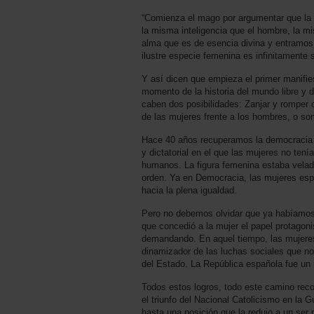
“Comienza el mago por argumentar que la es
la misma inteligencia que el hombre, la m
alma que es de esencia divina y entramos
ilustre especie femenina es infinitamente 
Y así dicen que empieza el primer manifiest
momento de la historia del mundo libre y d
caben dos posibilidades: Zanjar y romper 
de las mujeres frente a los hombres, o som
Hace 40 años recuperamos la democracia 
y dictatorial en el que las mujeres no tení
humanos. La figura femenina estaba velada
orden. Ya en Democracia, las mujeres espa
hacia la plena igualdad.
Pero no debemos olvidar que ya habíamos r
que concedió a la mujer el papel protagon
demandando. En aquel tiempo, las mujeres
dinamizador de las luchas sociales que no
del Estado. La República española fue un r
Todos estos logros, todo este camino reco
el triunfo del Nacional Catolicismo en la G
hasta una posición que la redujo a un ser 