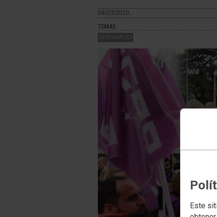
04/03/2019.
TEMAS
8DEMARZO
Polí
Este sit
obtener