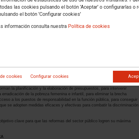
todas las cookies pulsando el botón 'Aceptar' o configurarlas o 
pulsando el botón 'Configurar cookies'
res y trabajadoras de todas la empresas, organismos y entes públicos
 secundar una huelga general de 24 horas, el próximo viernes 8 de marzo,
s información consulta nuestra
Política de cookies
er y a participar en las manifestaciones y concentraciones que con este
de la capital y en los centros de trabajo.
 avances en Derechos, y frente a cualquier riesgo y amenaza”, el sindicato
ciedad madrileña para que PARE! el 8 de marzo. Anima a todas y todos a que
es que se van a llevar a cabo en pro de la igualdad, para denunciar cualquier
es, para poner fin al retroceso experimentado en la última década y a las
 de cookies
Configurar cookies
Acep
s del Área Pública en la Comunidad de Madrid exige al Gobierno regional, en
ciones y los sistemas del sector público para impulsar la transformación de
orman la planificación y la elaboración de presupuestos, para intervenir
erradicación de la pobreza femenina e infantil, para eliminar la brecha
 acceso a los puestos de responsabilidad en la función pública, para conseguir
a que se adopten medidas eficaces y efectivas para combatir la discriminación
objetivo clave para que las reformas del sector público logren su máxima
CA