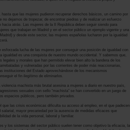
, hasta que las mujeres pudieron recuperar derechos básicos, un camino por
 no dejamos de tropezar, de encontrar piedras y de realizar un esfuerzo
 hacia atrás. Las mujeres de la II República deben seguir siendo para
eres que trabajan en Madrid y en el sector público un ejemplo vigente y una
Madrid) y desde este sector, las mujeres españolas lucharon por la igualdad
cerá.
esforzada lucha de las mujeres por conseguir una posición de igualdad con
a igualdad es una conquista de nuestro mundo occidental. Y sabemos que,
 legales y morales que han permitido elevar bien alto la bandera de los
rrebatadas y vulneradas por las corrientes de poder más reaccionarias,
 las instituciones del Estado aprovechándose de los mecanismos
eguir el fin ilegítimo de eliminarlos.
 violencia machista más brutal asesina a mujeres a diario en nuestro país,
 agresiones sexuales con sello “machista” se han convertido en un juego de
los espacios públicos, pero también privados.
l que las crisis económicas dificulta su acceso al empleo, en el que padecen
d salarial, mayor precariedad por la ausencia de medidas eficaces que
ilidad de la vida personal, laboral y familiar.
es y los sistemas del sector público suelen tener como objetivo la eficacia, la