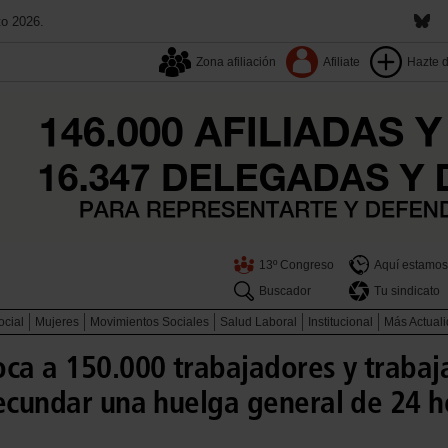
to 2026.
Zona afiliación
Afiliate
Hazte 
13º Congreso
Aquí estamos
Buscador
Tu sindicato
ocial
Mujeres
Movimientos Sociales
Salud Laboral
Institucional
Más Actual
a a 150.000 trabajadores y trabaj
secundar una huelga general de 24 h