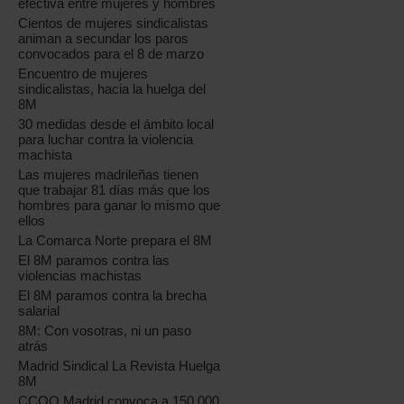
efectiva entre mujeres y hombres
Cientos de mujeres sindicalistas
animan a secundar los paros
convocados para el 8 de marzo
Encuentro de mujeres
sindicalistas, hacia la huelga del
8M
30 medidas desde el ámbito local
para luchar contra la violencia
machista
Las mujeres madrileñas tienen
que trabajar 81 días más que los
hombres para ganar lo mismo que
ellos
La Comarca Norte prepara el 8M
El 8M paramos contra las
violencias machistas
El 8M paramos contra la brecha
salarial
8M: Con vosotras, ni un paso
atrás
Madrid Sindical La Revista Huelga
8M
CCOO Madrid convoca a 150.000