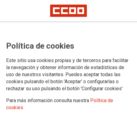
CCOO insta a los partidos
Política de cookies
madrileños a poner la salud
laboral en el centro de la agenda
Este sitio usa cookies propias y de terceros para facilitar
política y social
la navegación y obtener información de estadísticas de
uso de nuestros visitantes. Puedes aceptar todas las
Los agentes sociales comparecen en el Parlamento regional para valorar
cookies pulsando el botón 'Aceptar' o configurarlas o
la siniestralidad laboral
rechazar su uso pulsando el botón 'Configurar cookies'
Para más información consulta nuestra
Política de
21/03/2019.
cookies
TEMAS
SINIESTRALIDAD
Elecciones26M