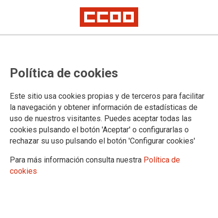
CCOO denuncia coacciones al
Política de cookies
profesorado de los centros
públicos que secundó la huelga
Este sitio usa cookies propias y de terceros para facilitar
del 8M
la navegación y obtener información de estadísticas de
uso de nuestros visitantes. Puedes aceptar todas las
cookies pulsando el botón 'Aceptar' o configurarlas o
rechazar su uso pulsando el botón 'Configurar cookies'
26/03/2019.
TEMAS
Para más información consulta nuestra
Política de
ENSEÑANZA
8DEMARZO
cookies