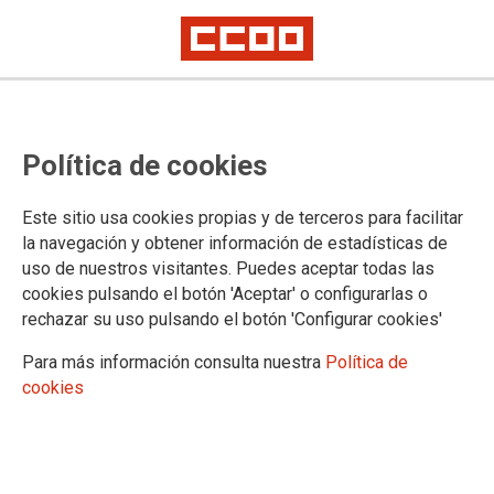
La Consejería aplica un parche al
Política de cookies
conflicto con los destinos del
profesorado en prácticas
Este sitio usa cookies propias y de terceros para facilitar
la navegación y obtener información de estadísticas de
uso de nuestros visitantes. Puedes aceptar todas las
Según ha informado verbalmente la Consejería, los
cookies pulsando el botón 'Aceptar' o configurarlas o
profesores en prácticas pertenecen al tipo 2 para la solicitud
rechazar su uso pulsando el botón 'Configurar cookies'
de destinos.
Para más información consulta nuestra
Política de
03/06/2019.
cookies
TEMAS
ENSEÑANZA
CCOO denunció hace ya una semana el limbo legal en el que se
encuentra el colectivo de Funcionarios en Prácticas que todavía no