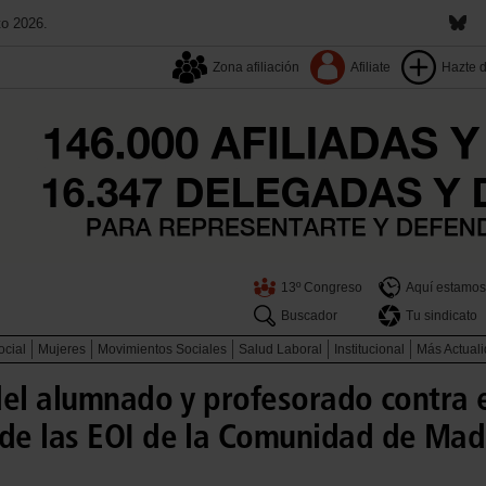
to 2026.
Zona afiliación
Afiliate
Hazte 
13º Congreso
Aquí estamos
Buscador
Tu sindicato
ocial
Mujeres
Movimientos Sociales
Salud Laboral
Institucional
Más Actual
del alumnado y profesorado contra 
de las EOI de la Comunidad de Mad