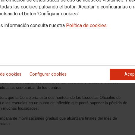
todas las cookies pulsando el botón 'Aceptar' o configurarlas o 
pulsando el botón 'Configurar cookies'
s información consulta nuestra
Política de cookies
ado contra el desmantelamiento de las EOI de la Comunidad de Madrid
ión al Ciudadano de Madrid ha tenido lugar la entrega de las más de 15.000
rofesorado contra el desmantelamiento de las Escuelas Oficiales de Idiomas
 de cookies
Configurar cookies
Acep
 la Consejería de Educación respecto a necesidades principales de las EOI:
s EOI de una página que centralice las vacantes y facilite el proceso;
o a las secretarías de los centros.
idera que la Consejería está desmantelando las Escuelas Oficiales de
 a las escuelas en un punto de inflexión que podrá suponer la pérdida de
n muchas localidades.
 campaña de movilizaciones gradual que alcanzará finales del mes de
ediata.