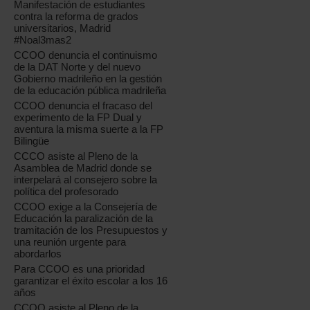
Manifestación de estudiantes
contra la reforma de grados
universitarios, Madrid
#Noal3mas2
CCOO denuncia el continuismo
de la DAT Norte y del nuevo
Gobierno madrileño en la gestión
de la educación pública madrileña
CCOO denuncia el fracaso del
experimento de la FP Dual y
aventura la misma suerte a la FP
Bilingüe
CCCO asiste al Pleno de la
Asamblea de Madrid donde se
interpelará al consejero sobre la
política del profesorado
CCOO exige a la Consejería de
Educación la paralización de la
tramitación de los Presupuestos y
una reunión urgente para
abordarlos
Para CCOO es una prioridad
garantizar el éxito escolar a los 16
años
CCOO asiste al Pleno de la