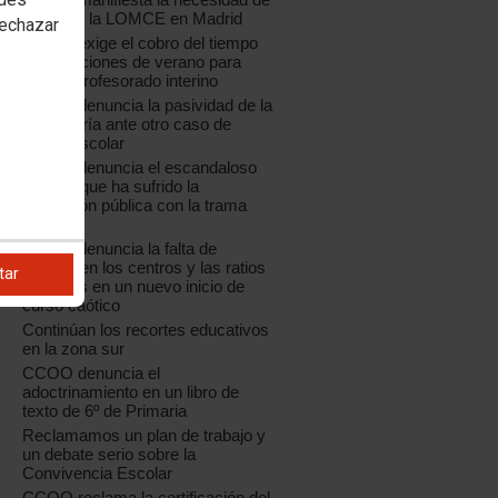
paralizar la LOMCE en Madrid
rechazar
CCOO exige el cobro del tiempo
de vacaciones de verano para
todo el profesorado interino
CCOO denuncia la pasividad de la
Consejería ante otro caso de
acoso escolar
CCOO denuncia el escandaloso
saqueo que ha sufrido la
educación pública con la trama
Púnica
CCOO denuncia la falta de
plantilla en los centros y las ratios
tar
elevadas en un nuevo inicio de
curso caótico
Continúan los recortes educativos
en la zona sur
CCOO denuncia el
adoctrinamiento en un libro de
texto de 6º de Primaria
Reclamamos un plan de trabajo y
un debate serio sobre la
Convivencia Escolar
CCOO reclama la certificación del