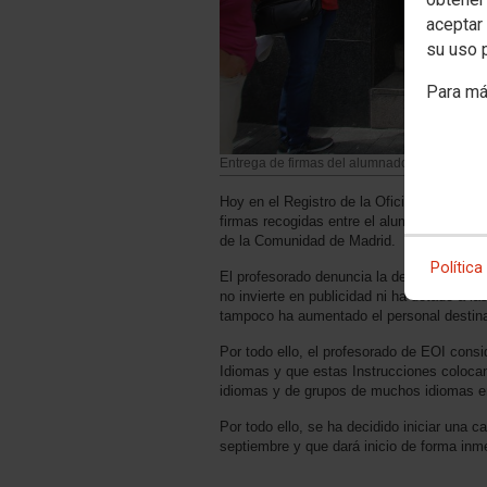
aceptar 
su uso 
Para má
Entrega de firmas del alumnado y profesror
Hoy en el Registro de la Oficina de Atenc
firmas recogidas entre el alumnado y el p
de la Comunidad de Madrid.
Política
El profesorado denuncia la desatención de
no invierte en publicidad ni ha dotado a la
tampoco ha aumentado el personal destinad
Por todo ello, el profesorado de EOI cons
Idiomas y que estas Instrucciones colocan
idiomas y de grupos de muchos idiomas e
Por todo ello, se ha decidido iniciar una
septiembre y que dará inicio de forma inm