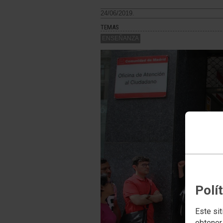
24/06/2019.
TEMAS
ENSEÑANZA
Polí
Este sit
obtener