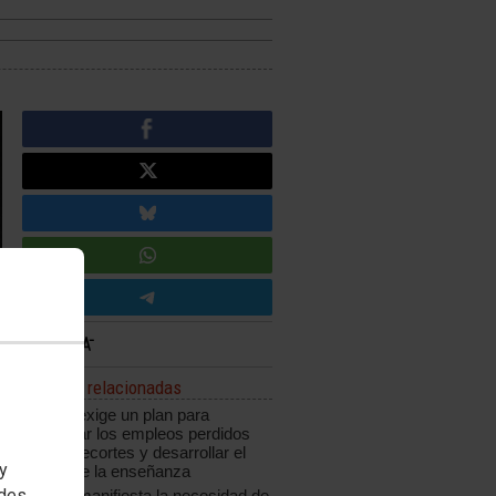
Noticias relacionadas
CCOO exige un plan para
recuperar los empleos perdidos
por los recortes y desarrollar el
 y
sector de la enseñanza
edes
CCOO manifiesta la necesidad de