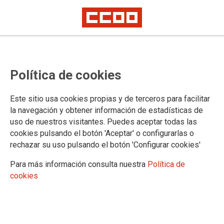
Los accidentes de trabajo, y
Política de cookies
especialmente los mortales,
continúan aumentando en el
Este sitio usa cookies propias y de terceros para facilitar
sector de la Construcción
la navegación y obtener información de estadísticas de
uso de nuestros visitantes. Puedes aceptar todas las
En lo que va de año han fallecido 12 trabajadores en este sector en la
cookies pulsando el botón 'Aceptar' o configurarlas o
Comunidad de Madrid
rechazar su uso pulsando el botón 'Configurar cookies'
Para más información consulta nuestra
Política de
12/11/2019.
cookies
TEMAS
SINIESTRALIDAD