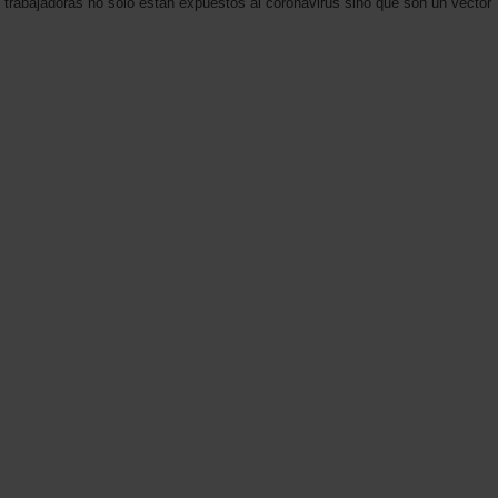
y trabajadoras no solo están expuestos al coronavirus sino que son un vector