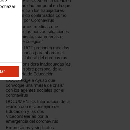
DOCUMENTO: Sobre la situación
de incapacidad temporal en la que
rechazar
se encuentran los trabajadores
que han sido confirmados como
positivos por Coronavirus
"Necesitamos medidas que
regulen estas nuevas situaciones
de aislamiento, cuarentenas o
cierres de colegios"
CCOO y UGT proponen medidas
extraordinarias para abordar el
problema laboral del coronavirus
CCOO considera inadecuadas las
medidas sobre personal de la
tar
Consejería de Educación
CCOO exige a Ayuso que
convoque una “mesa de crisis”
con los agentes sociales por el
coronavirus
DOCUMENTO: Información de la
reunión con el Consejero de
Educación y las dos
Viceconsejerías por la
emergencia del coronavirus
Empresarios y sindicatos