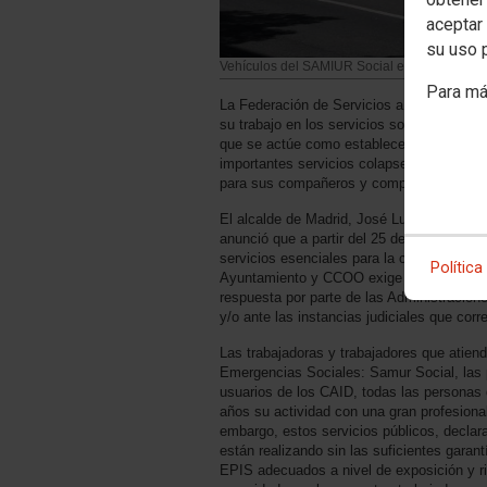
aceptar 
su uso 
Vehículos del SAMIUR Social en Madrid
Para má
La Federación de Servicios a la Ciudadan
su trabajo en los servicios sociales del A
que se actúe como establecen los protocol
importantes servicios colapsen y que los y
para sus compañeros y compañeras.
El alcalde de Madrid, José Luis Martínez 
anunció que a partir del 25 del mismo mes 
servicios esenciales para la ciudad. Las m
Política
Ayuntamiento y CCOO exige que se incluya 
respuesta por parte de las Administracione
y/o ante las instancias judiciales que cor
Las trabajadoras y trabajadores que atien
Emergencias Sociales: Samur Social, las p
usuarios de los CAID, todas las personas 
años su actividad con una gran profesion
embargo, estos servicios públicos, declar
están realizando sin las suficientes gara
EPIS adecuados a nivel de exposición y ri