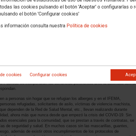
todas las cookies pulsando el botón 'Aceptar' o configurarlas o 
pulsando el botón 'Configurar cookies'
s información consulta nuestra
Política de cookies
ía de CCOO de Madrid exige que a todo el personal externalizado que presta
yuntamiento de Madrid se les realice el test para la detención del COVID-19; y
os con las personas que den positivo. Se quiere evitar así que estos
 las profesionales se conviertan en un factor de riesgo para la población y
Almeida, decretó desde el 12 de marzo estos servicios como esenciales y
se realizarían pruebas de detección del coronavirus al personal de los
ismas se están realizando al personal directo de los servicios esenciales del
 de cookies
Configurar cookies
Acep
al personal externalizado. Así se ha solicitado por escrito y si no hay una
s Públicas se interpondrán las denuncias pertinentes ante la autoridad aboral
respondan.
den a personas sin hogar que se refugian los alberges y en el IFEMA,
ersonas refugiadas, solicitantes de asilo, víctimas de violencia machista,
que dependen de la Red de Salud Mental, etc., llevan realizando durante
alidad, ahora más que nunca desde que empezó la crisis del COVID-19. Sin
ados esenciales para la comunidad, que se prestan a través de contratas, se
ntías de seguridad y salud. En muchos casos sin las mascarillas, guantes,
esgo, además de existir otros incumplimientos de los protocolos de