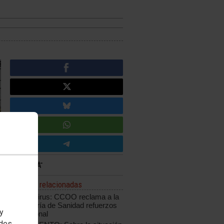
Noticias relacionadas
Coronavirus: CCOO reclama a la
Consejería de Sanidad refuerzos
 y
de personal
edes