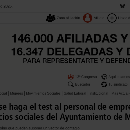
to 2026.
Zona afiliación
Afiliate
Hazte 
13º Congreso
Aquí estamos
Buscador
Tu sindicato
ocial
Mujeres
Movimientos Sociales
Salud Laboral
Institucional
Más Actual
e haga el test al personal de empr
icios sociales del Ayuntamiento de 
 sino que pueden suponer un vector de contagio