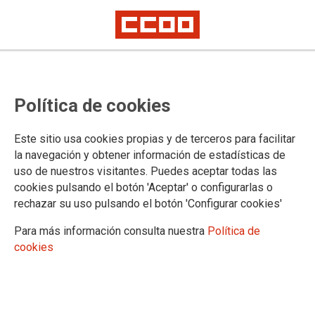
Los accidentes mortales en
Política de cookies
jornada laboral aumentan un
71,4% en el sector servicios
Este sitio usa cookies propias y de terceros para facilitar
la navegación y obtener información de estadísticas de
uso de nuestros visitantes. Puedes aceptar todas las
15/09/2020.
cookies pulsando el botón 'Aceptar' o configurarlas o
rechazar su uso pulsando el botón 'Configurar cookies'
TEMAS
SINIESTRALIDAD
Para más información consulta nuestra
Política de
cookies