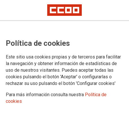
CCOO denuncia que aún faltan 537
Política de cookies
profesores de los prometidos por
Ayuso por llegar a los centros
Este sitio usa cookies propias y de terceros para facilitar
la navegación y obtener información de estadísticas de
uso de nuestros visitantes. Puedes aceptar todas las
A esto se suma, además, que las sustituciones no se están
cookies pulsando el botón 'Aceptar' o configurarlas o
haciendo con agilidad y que Madrid tiene dificultades para
rechazar su uso pulsando el botón 'Configurar cookies'
encontrar profesorado que quiera trabajar en esta comunidad.
Para más información consulta nuestra
Política de
01/10/2020.
cookies
TEMAS
ENSEÑANZA