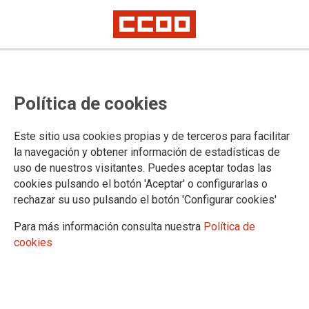
El Gobierno de Martínez Almeida
Política de cookies
represalia a los trabajadores de la
Funeraria municipal por secundar
Este sitio usa cookies propias y de terceros para facilitar
la huelga del Día de Todos los
la navegación y obtener información de estadísticas de
uso de nuestros visitantes. Puedes aceptar todas las
Santos
cookies pulsando el botón 'Aceptar' o configurarlas o
rechazar su uso pulsando el botón 'Configurar cookies'
Para más información consulta nuestra
Política de
08/12/2020.
cookies
TEMAS
CONFLICTOS LABORALES