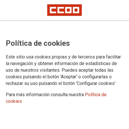
Reanudación de las diligencias
Política de cookies
previas por delito continuado de
Metro por la exposición y
Este sitio usa cookies propias y de terceros para facilitar
manipulación del amianto de
la navegación y obtener información de estadísticas de
uso de nuestros visitantes. Puedes aceptar todas las
muchos de sus trabajadores y
cookies pulsando el botón 'Aceptar' o configurarlas o
trabajadoras
rechazar su uso pulsando el botón 'Configurar cookies'
Para más información consulta nuestra
Política de
Se continúa encontrando amianto en los trenes de Metro de Madrid e
cookies
incrementándose los compañeros y compañeras afectados por esta
grave enfermedad
07/01/2021.
TEMAS