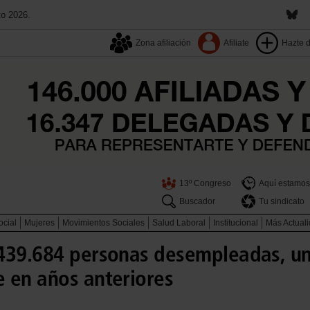
to 2026.
Zona afiliación
Afiliate
Hazte 
13º Congreso
Aquí estamos
Buscador
Tu sindicato
ocial
Mujeres
Movimientos Sociales
Salud Laboral
Institucional
Más Actual
439.684 personas desempleadas, un
 en años anteriores