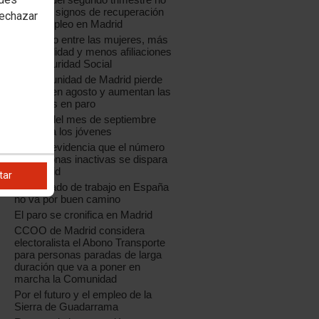
muestra signos de recuperación
rechazar
a
en el empleo en Madrid
Más paro entre las mujeres, más
temporalidad y menos afiliaciones
a la Seguridad Social
La Comunidad de Madrid pierde
empleo en agosto y aumentan las
personas en paro
El paro del mes de septiembre
castiga a los jóvenes
La EPA evidencia que el número
de personas inactivas se dispara
en Madrid
tar
El mercado de trabajo en España
no va por buen camino
El paro se cronifica en Madrid
CCOO de Madrid considera
electoralista el Abono Transporte
para personas paradas de larga
duración que va a poner en
marcha la Comunidad
Por el futuro y el empleo de la
Sierra de Guadarrama