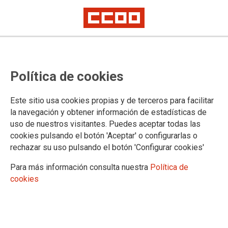
CCOO señala que el Gobierno
Política de cookies
regional pretende prescindir de
3.561 profesores y profesoras el
Este sitio usa cookies propias y de terceros para facilitar
curso próximo
la navegación y obtener información de estadísticas de
uso de nuestros visitantes. Puedes aceptar todas las
cookies pulsando el botón 'Aceptar' o configurarlas o
rechazar su uso pulsando el botón 'Configurar cookies'
23/06/2021.
TEMAS
Para más información consulta nuestra
Política de
ENSEÑANZA
cookies