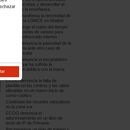
por los recortes y desarrollar el
rechazar
sector de la enseñanza
CCOO manifiesta la necesidad de
paralizar la LOMCE en Madrid
CCOO exige el cobro del tiempo
de vacaciones de verano para
todo el profesorado interino
CCOO denuncia la pasividad de la
Consejería ante otro caso de
acoso escolar
CCOO denuncia el escandaloso
saqueo que ha sufrido la
educación pública con la trama
tar
Púnica
CCOO denuncia la falta de
plantilla en los centros y las ratios
elevadas en un nuevo inicio de
curso caótico
Continúan los recortes educativos
en la zona sur
CCOO denuncia el
adoctrinamiento en un libro de
texto de 6º de Primaria
Reclamamos un plan de trabajo y