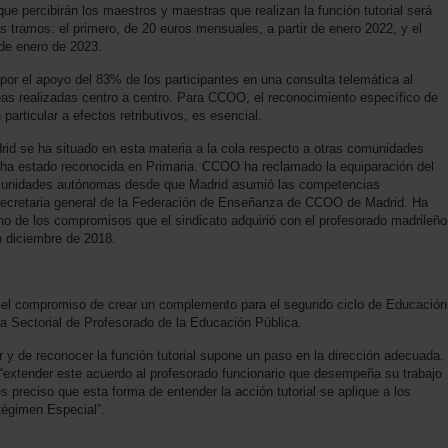
que percibirán los maestros y maestras que realizan la función tutorial será
s tramos: el primero, de 20 euros mensuales, a partir de enero 2022, y el
de enero de 2023.
por el apoyo del 83% de los participantes en una consulta telemática al
as realizadas centro a centro. Para CCOO, el reconocimiento específico de
 particular a efectos retributivos, es esencial.
d se ha situado en esta materia a la cola respecto a otras comunidades
o ha estado reconocida en Primaria. CCOO ha reclamado la equiparación del
omunidades autónomas desde que Madrid asumió las competencias
 secretaria general de la Federación de Enseñanza de CCOO de Madrid. Ha
o de los compromisos que el sindicato adquirió con el profesorado madrileño
n diciembre de 2018.
el compromiso de crear un complemento para el segundo ciclo de Educación
sa Sectorial de Profesorado de la Educación Pública.
 y de reconocer la función tutorial supone un paso en la dirección adecuada.
 “extender este acuerdo al profesorado funcionario que desempeña su trabajo
es preciso que esta forma de entender la acción tutorial se aplique a los
égimen Especial”.