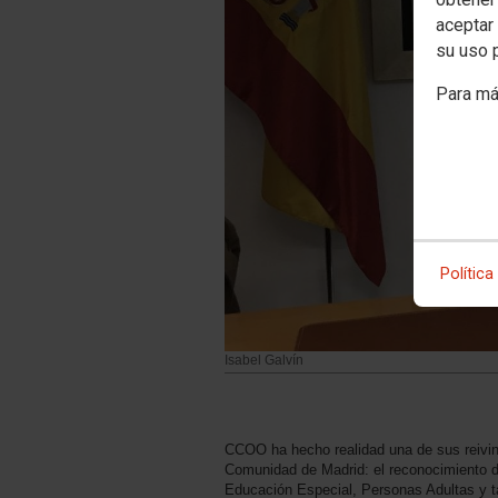
aceptar 
su uso 
Para má
Política
Isabel Galvín
CCOO ha hecho realidad una de sus reivin
Comunidad de Madrid: el reconocimiento de 
Educación Especial, Personas Adultas y ta