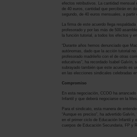
efectos retributivos. La cantidad mensual 
de 40 euros, cantidad que percibirán en do
segundo, de 40 euros mensuales, a partir 
La firma de este acuerdo llega respaldada 
profesorado y por las más de 500 asamble
la función tutorial, a todos los efectos y en
“Durante años hemos denunciado que Madri
autónomas, dado que la acción tutorial n
profesorado madrileño con el de otras c
educativas”, ha recordado Isabel Galvín,
subrayado también que este acuerdo es un
en las elecciones sindicales celebradas e
Compromiso
En esta negociación, CCOO ha arrancado 
Infantil y que deberá negociarse en la Me
Para el sindicato, esta manera de entender
“Aunque es preciso”, ha advertido Galvín,
en el primer ciclo de Educación Infantil y 
cuerpos de Educación Secundaria, FP y R