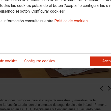
todas las cookies pulsando el botón 'Aceptar' o configurarlas o 
pulsando el botón 'Configurar cookies'
s información consulta nuestra
Política de cookies
 de cookies
Configurar cookies
Acep
dicaciones históricas para el cuerpo de maestros y maestras de la
la función tutorial con el alumnado de segundo ciclo de Infantil, Primaria,
mbién en aulas TGD, Hospitalarias y Penitenciarias. El acuerdo tiene