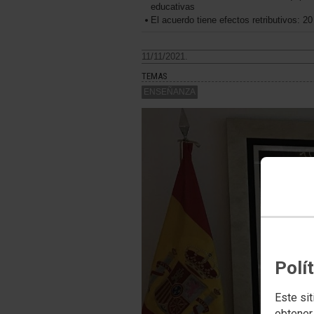
educativas
El acuerdo tiene efectos retributivos: 
11/11/2021.
TEMAS
ENSEÑANZA
Polí
Este sit
obtener