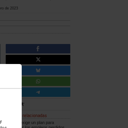
ero de 2023
Noticias relacionadas
 y
CCOO exige un plan para
recuperar los empleos perdidos
edes