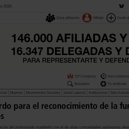
to 2026.
Zona afiliación
Afiliate
Hazte 
13º Congreso
Aquí estamos
Buscador
Tu sindicato
ocial
Mujeres
Movimientos Sociales
Salud Laboral
Institucional
Más Actual
do para el reconocimiento de la fun
os
aración del profesorado madrileño con el de otras comunidades autónomas de