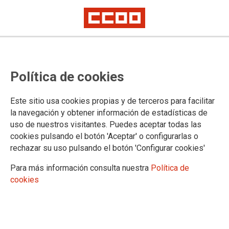
El Taller de Medio Ambiente de
Política de cookies
CCOO Madrid visita Ávila,
Vettonia y naturaleza
Este sitio usa cookies propias y de terceros para facilitar
la navegación y obtener información de estadísticas de
uso de nuestros visitantes. Puedes aceptar todas las
El pasado 22 de febrero en el Taller de Medio Ambiente
cookies pulsando el botón 'Aceptar' o configurarlas o
visitamos Ávila, centrándonos en la cultura de los vettones,
rechazar su uso pulsando el botón 'Configurar cookies'
pobladores prerromanos de la península ibérica.
Para más información consulta nuestra
Política de
24/02/2025.
cookies
TEMAS
TALLER DE MEDIO AMBIENTE