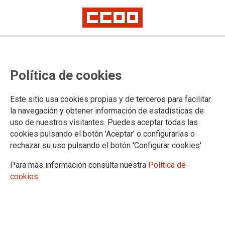
CCOO de Madrid celebra la
Política de cookies
Asamblea preparatoria del 8M
reivindicando un Plan de Igualdad
Este sitio usa cookies propias y de terceros para facilitar
en la Comunidad de Madrid
la navegación y obtener información de estadísticas de
uso de nuestros visitantes. Puedes aceptar todas las
La Comunidad de Madrid es la única autonomía que no tiene un Plan de
cookies pulsando el botón 'Aceptar' o configurarlas o
Igualdad
rechazar su uso pulsando el botón 'Configurar cookies'
CCOO pide que se garantice constitucionalmente el derecho al aborto
“Juntas más fuertes” es el lema para el 8M 2025
Para más información consulta nuestra
Política de
El sábado 8M, 10.30h, concentración frente al museo Reina Sofia. A las
cookies
12h manifestación de Atocha a Sol
07/03/2025.