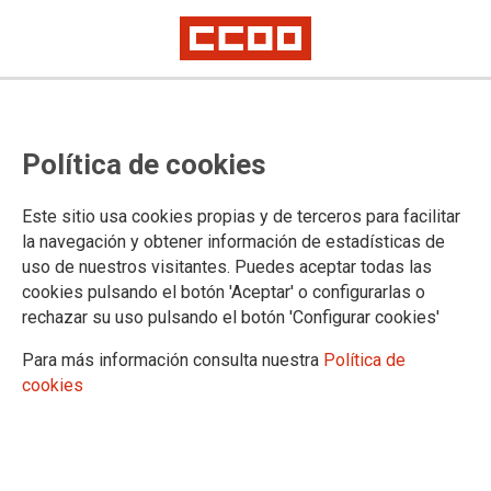
El Área Pública de CCOO de
Política de cookies
Madrid impulsa y aprueba la
oferta de empleo público para
Este sitio usa cookies propias y de terceros para facilitar
trabajar en la Administración de la
la navegación y obtener información de estadísticas de
uso de nuestros visitantes. Puedes aceptar todas las
Comunidad de Madrid
cookies pulsando el botón 'Aceptar' o configurarlas o
rechazar su uso pulsando el botón 'Configurar cookies'
Para más información consulta nuestra
Política de
31/03/2025.
cookies