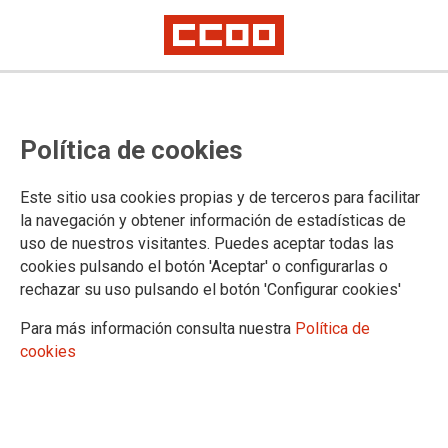
CCOO de Madrid coincide con el
Política de cookies
PSOE y Más Madrid en la
necesidad de una tasa turística
Este sitio usa cookies propias y de terceros para facilitar
para que los beneficios del
la navegación y obtener información de estadísticas de
uso de nuestros visitantes. Puedes aceptar todas las
turismo revientan en mejores
cookies pulsando el botón 'Aceptar' o configurarlas o
servicios públicos
rechazar su uso pulsando el botón 'Configurar cookies'
Para más información consulta nuestra
Política de
cookies
26/01/2026.