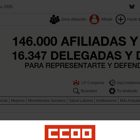
to 2026.
Zona afiliación
Afiliate
Hazte 
13º Congreso
Aquí estamos
Buscador
Tu sindicato
ocial
Mujeres
Movimientos Sociales
Salud Laboral
Institucional
Más Actual
salojo de representantes sindicale
óstoles