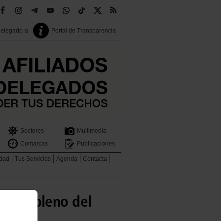
delegado-a
Portal de Transparencia
Sectores
Multimedia
Comarcas
Publicaciones
idad
Tus Servicios
Agenda
Contacta
s del pleno del