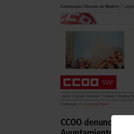
Comisiones Obreras de Madrid
| 7 agos
Inicio
Acción Sindical
Trabajo
Política S
Comarcas
Comarca Oeste
CCOO denuncia el de
Ayuntamiento de M