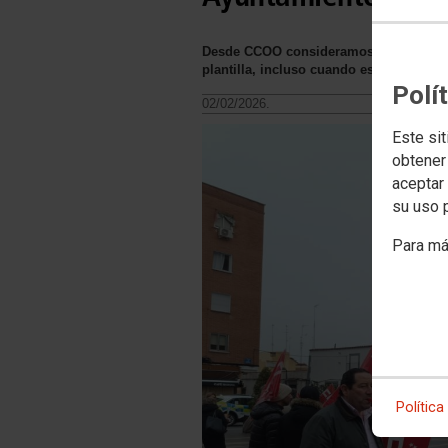
Desde CCOO consideramos inaceptable qu
plantilla, incluso cuando estas se expr
Polí
02/02/2026.
Este sit
obtener
aceptar 
su uso 
Para má
Política