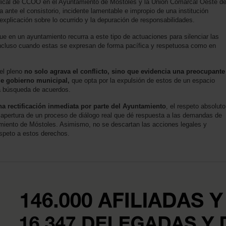
dical de CCOO en el Ayuntamiento de Móstoles y la Unión Comarcal Oeste d
ante el consistorio, incidente lamentable e impropio de una institución
 explicación sobre lo ocurrido y la depuración de responsabilidades.
en un ayuntamiento recurra a este tipo de actuaciones para silenciar las
a, incluso cuando estas se expresan de forma pacífica y respetuosa como en
del pleno
no solo agrava el conflicto, sino que evidencia una preocupante
 de gobierno municipal,
que opta por la expulsión de estos de un espacio
 la búsqueda de acuerdos.
 rectificación inmediata por parte del Ayuntamiento
, el respeto absoluto
la apertura de un proceso de diálogo real que dé respuesta a las demandas de
amiento de Móstoles. Asimismo, no se descartan las acciones legales y
espeto a estos derechos.