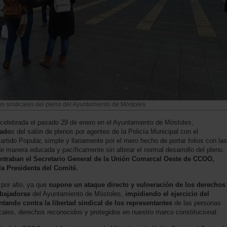
s sindicales del pleno del Ayuntamiento de Móstoles
ia celebrada el pasado 29 de enero en el Ayuntamiento de Móstoles,
jado
s del salón de plenos por agentes de la Policía Municipal con el
Partido Popular, simple y llanamente por el mero hecho de portar folios con las
 de manera educada y pacíficamente sin alterar el normal desarrollo del pleno.
ontraban el Secretario General de la Unión Comarcal Oeste de CCOO,
la Presidenta del Comité.
por alto, ya que
supone un ataque directo y vulneración de los derechos
abajadoras
del Ayuntamiento de Móstoles,
impidiendo el ejercicio del
ntando contra la libertad sindical de los representantes
de las personas
icales, derechos reconocidos y protegidos en nuestro marco constitucional.