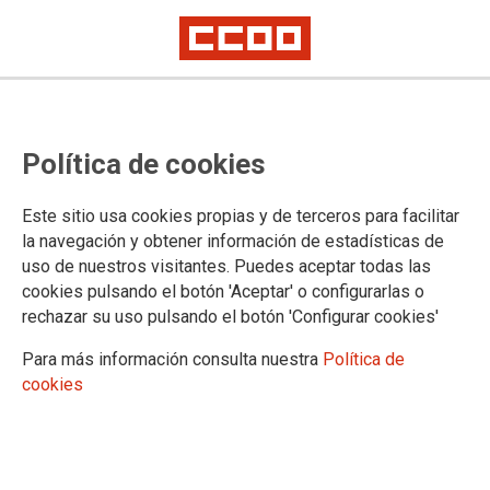
CCOO de Madrid rechaza el
Política de cookies
intento de borrar la memoria
democrática de la Real Casa de
Este sitio usa cookies propias y de terceros para facilitar
Correos
la navegación y obtener información de estadísticas de
uso de nuestros visitantes. Puedes aceptar todas las
cookies pulsando el botón 'Aceptar' o configurarlas o
CCOO de Madrid reafirma su compromiso con la memoria
rechazar su uso pulsando el botón 'Configurar cookies'
democrática, la defensa de los derechos humanos y el
reconocimiento de quienes lucharon contra la dictadura por
Para más información consulta nuestra
Política de
las libertades sindicales, sociales y políticas que hoy
cookies
sustentan nuestra democracia.
19/05/2026.